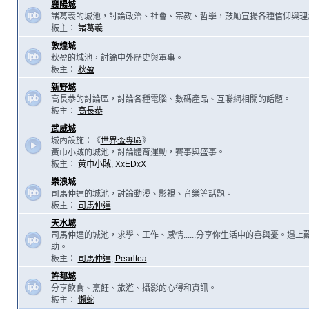
襄陽城
諸葛羲的城池，討論政治、社會、宗教、哲學，鼓勵宣揚各種信仰與理
板主：
諸葛羲
敦煌城
秋盈的城池，討論中外歷史與軍事。
板主：
秋盈
新野城
高長恭的討論區，討論各種電腦、數碼產品、互聯網相關的話題。
板主：
高長恭
武威城
城內設施：《
世界盃專區
》
黃巾小賊的城池，討論體育運動，賽事與盛事。
板主：
黃巾小賊
,
XxEDxX
樂浪城
司馬仲達的城池，討論動漫、影視、音樂等話題。
板主：
司馬仲達
天水城
司馬仲達的城池，求學、工作、感情......分享你生活中的喜與憂。遇
助。
板主：
司馬仲達
,
Pearltea
許都城
分享飲食、烹飪、旅遊、攝影的心得和資訊。
板主：
懶蛇