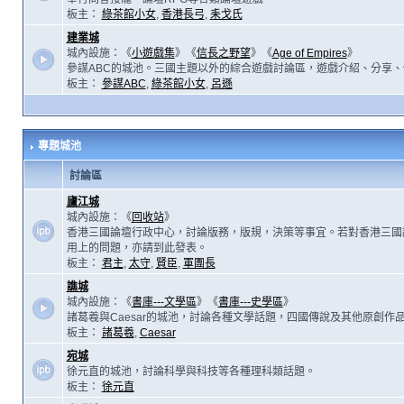
板主：
綠茶館小女
,
香港長弓
,
耒戈氏
建業城
城內設施：《
小遊戲集
》《
信長之野望
》《
Age of Empires
》
參謀ABC的城池。三國主題以外的綜合遊戲討論區，遊戲介紹、分享、
板主：
參謀ABC
,
綠茶館小女
,
呂遜
專題城池
討論區
廬江城
城內設施：《
回收站
》
香港三國論壇行政中心，討論版務，版規，決策等事宜。若對香港三國
用上的問題，亦請到此發表。
板主：
君主
,
太守
,
賢臣
,
軍團長
譙城
城內設施：《
書庫---文學區
》《
書庫---史學區
》
諸葛羲與Caesar的城池，討論各種文學話題，四國傳說及其他原創作
板主：
諸葛羲
,
Caesar
宛城
徐元直的城池，討論科學與科技等各種理科類話題。
板主：
徐元直