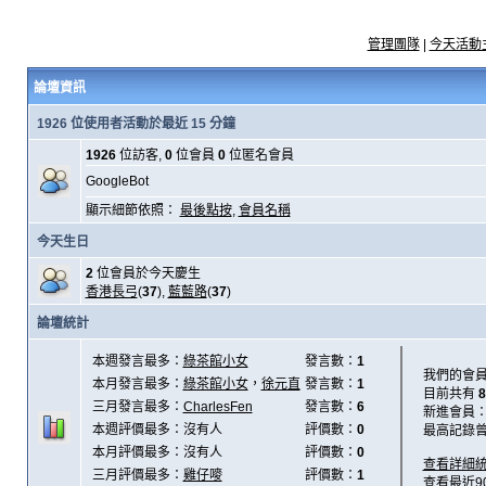
管理團隊
|
今天活動
論壇資訊
1926 位使用者活動於最近 15 分鐘
1926
位訪客,
0
位會員
0
位匿名會員
GoogleBot
顯示細節依照：
最後點按
,
會員名稱
今天生日
2
位會員於今天慶生
香港長弓
(
37
),
藍藍路
(
37
)
論壇統計
本週發言最多：
綠茶館小女
發言數：
1
我們的會
本月發言最多：
綠茶館小女
，
徐元直
發言數：
1
目前共有
8
三月發言最多：
CharlesFen
發言數：
6
新進會員
本週評價最多：沒有人
評價數：
0
最高記錄
本月評價最多：沒有人
評價數：
0
查看詳細
三月評價最多：
雞仔嘜
評價數：
1
查看最近9