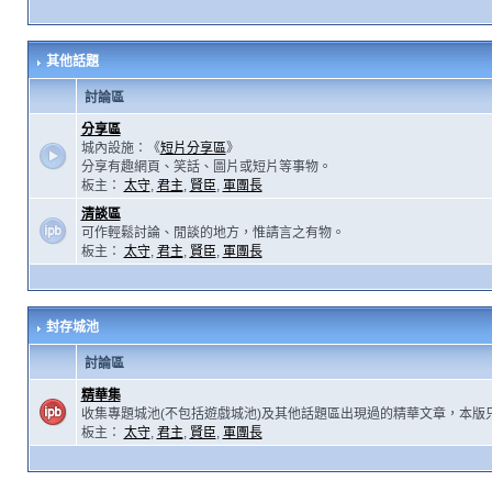
其他話題
討論區
分享區
城內設施：《
短片分享區
》
分享有趣網頁、笑話、圖片或短片等事物。
板主：
太守
,
君主
,
賢臣
,
軍團長
清談區
可作輕鬆討論、閒談的地方，惟請言之有物。
板主：
太守
,
君主
,
賢臣
,
軍團長
封存城池
討論區
精華集
收集專題城池(不包括遊戲城池)及其他話題區出現過的精華文章，本版
板主：
太守
,
君主
,
賢臣
,
軍團長