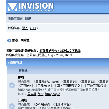
香港三國志
·
版規
歡迎訪客 (
登入
|
註冊
)
香港三國論壇
香港三國論壇 最新消息：
可能關站預告，以及貼文下載器
歡迎再度蒞臨，您最後訪問是在 Aug 9 2026, 16:03
遊戲城池
討論區
鄴城
城內設施：《
三國志8 Remake
》《
三國志14
》《
三國志13
》《
三國志
《
三國志X
》《
三國志I-IX
》《
真．三國無雙系列
》《
其他三國遊戲
》
諸葛people的城池，討論三國志系列或其他與三國有關的遊戲。
板主：
夏侯櫻
,
胡飛
,
諸葛people
江州城
城內設施：《
GM會議室
》《
江洲檔案館
》
舉行問答接龍、論壇RPG等各類論壇遊戲。