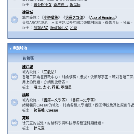
板主：
綠茶館小女
,
香港長弓
,
耒戈氏
建業城
城內設施：《
小遊戲集
》《
信長之野望
》《
Age of Empires
》
參謀ABC的城池。三國主題以外的綜合遊戲討論區，遊戲介紹、分享、
板主：
參謀ABC
,
綠茶館小女
,
呂遜
專題城池
討論區
廬江城
城內設施：《
回收站
》
香港三國論壇行政中心，討論版務，版規，決策等事宜。若對香港三國
用上的問題，亦請到此發表。
板主：
君主
,
太守
,
賢臣
,
軍團長
譙城
城內設施：《
書庫---文學區
》《
書庫---史學區
》
諸葛羲與Caesar的城池，討論各種文學話題，四國傳說及其他原創作
板主：
諸葛羲
,
Caesar
宛城
徐元直的城池，討論科學與科技等各種理科類話題。
板主：
徐元直