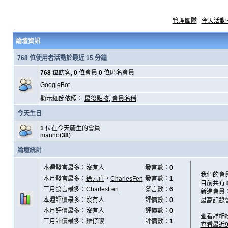
管理團隊
|
今天活動
論壇資訊
768 位使用者活動於最近 15 分鐘
768
位訪客,
0
位會員
0
位匿名會員
GoogleBot
顯示細節依照：
最後點按
,
會員名稱
今天生日
1
位在今天慶生的會員
manho
(
38
)
論壇統計
本週發言最多：沒有人
發言數：
0
我們的會
本月發言最多：
徐元直
，
CharlesFen
發言數：
1
目前共有
三月發言最多：
CharlesFen
發言數：
6
新進會員
本週評價最多：沒有人
評價數：
0
最高記錄
本月評價最多：沒有人
評價數：
0
查看詳細
三月評價最多：
雞仔嘜
評價數：
1
查看最近