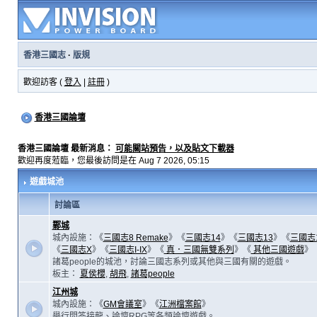
香港三國志
·
版規
歡迎訪客 (
登入
|
註冊
)
香港三國論壇
香港三國論壇 最新消息：
可能關站預告，以及貼文下載器
歡迎再度蒞臨，您最後訪問是在 Aug 7 2026, 05:15
遊戲城池
討論區
鄴城
城內設施：《
三國志8 Remake
》《
三國志14
》《
三國志13
》《
三國志
《
三國志X
》《
三國志I-IX
》《
真．三國無雙系列
》《
其他三國遊戲
》
諸葛people的城池，討論三國志系列或其他與三國有關的遊戲。
板主：
夏侯櫻
,
胡飛
,
諸葛people
江州城
城內設施：《
GM會議室
》《
江洲檔案館
》
舉行問答接龍、論壇RPG等各類論壇遊戲。