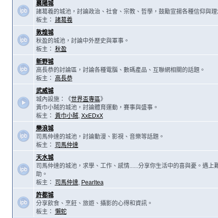
襄陽城
諸葛羲的城池，討論政治、社會、宗教、哲學，鼓勵宣揚各種信仰與理
板主：
諸葛羲
敦煌城
秋盈的城池，討論中外歷史與軍事。
板主：
秋盈
新野城
高長恭的討論區，討論各種電腦、數碼產品、互聯網相關的話題。
板主：
高長恭
武威城
城內設施：《
世界盃專區
》
黃巾小賊的城池，討論體育運動，賽事與盛事。
板主：
黃巾小賊
,
XxEDxX
樂浪城
司馬仲達的城池，討論動漫、影視、音樂等話題。
板主：
司馬仲達
天水城
司馬仲達的城池，求學、工作、感情......分享你生活中的喜與憂。遇
助。
板主：
司馬仲達
,
Pearltea
許都城
分享飲食、烹飪、旅遊、攝影的心得和資訊。
板主：
懶蛇