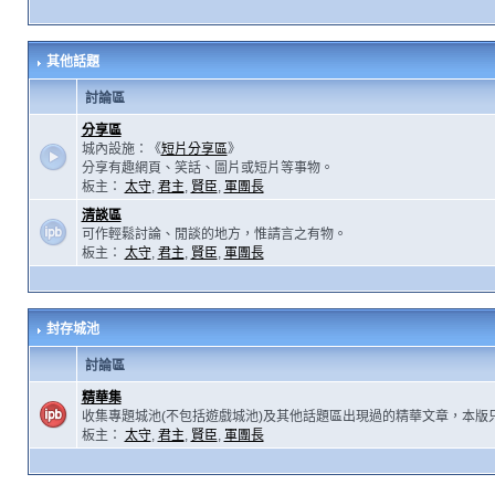
其他話題
討論區
分享區
城內設施：《
短片分享區
》
分享有趣網頁、笑話、圖片或短片等事物。
板主：
太守
,
君主
,
賢臣
,
軍團長
清談區
可作輕鬆討論、閒談的地方，惟請言之有物。
板主：
太守
,
君主
,
賢臣
,
軍團長
封存城池
討論區
精華集
收集專題城池(不包括遊戲城池)及其他話題區出現過的精華文章，本版
板主：
太守
,
君主
,
賢臣
,
軍團長