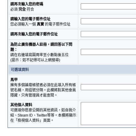
請再次輸入您的密碼
必須
完全
符合
請輸入您的電子郵件位址
您必須輸入一個
真實
的電子郵件位址
請再次輸入您的電子郵件位址
為防止廣告機器人註冊，請回答以下問
題：
請在右邊填寫圓周率至小數點後五位
(提示：如不記得可以上網搜尋)
可選填資料
馬甲
擁有多個論壇帳號者必須在此填入所有帳
號名稱，用逗號分隔。此欄將對其他會員
隱藏，只有管理員才能查閱。
其他個人資料
可選填你愿意公開的其他資訊，如自我介
紹、Steam ID、Twitter等等。本欄將顯示
在「檢視個人資料」頁面。