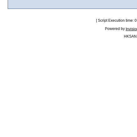
[ Script Execution time:
Powered by
Invisi
HKSAN.