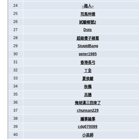
24
~路人~
25
司馬仲達
26
試驗帳號2
27
Dots
28
超級傻子諸葛
29
StupidBang
30
peter1985
31
香港長弓
32
丫全
33
夏侯駿
34
秋楓
35
呂遜
36
俺胡漢三回來了
37
chunsan229
38
議事論事
39
cdg070089
40
小巫師