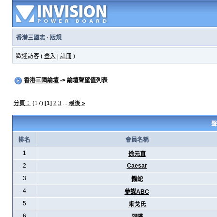
香港三國志
·
版規
歡迎訪客 (
登入
|
註冊
)
香港三國論壇
-> 論壇聲望值列表
分頁：
(17)
[1]
2
3
...
最後 »
聲
排名
會員名稱
1
徐元直
2
Caesar
3
懶蛇
4
參謀ABC
5
耒戈氏
6