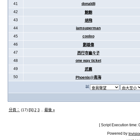
41
donaldli
42
鮑鮑
43
胡飛
44
iamsuperman
45
coolxo
46
劉雄偉
47
西行寺幽々子
48
one way ticket
49
武襄
50
Phoenix@南海
以
分頁：
(17)
[1]
2
3
...
最後 »
[ Script Execution time:
Powered by
Invisi