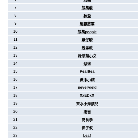
阿暪
7
諸葛羲
8
秋盈
9
龍驤將軍
10
諸葛people
11
雞仔嘜
12
魏孝政
13
綠茶館小女
14
悲慘
15
Pearltea
16
黃巾小賊
17
neveryield
18
XxEDxX
19
茶水小妹蘋兒
20
拖雷
21
高長恭
22
伍子攸
23
Leaf