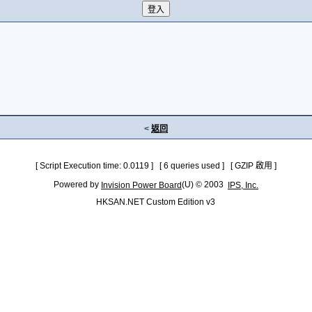
<
返回
[ Script Execution time: 0.0119 ] [ 6 queries used ] [ GZIP 啟用 ]
Powered by
(U) © 2003
Invision Power Board
IPS, Inc.
HKSAN.NET Custom Edition v3