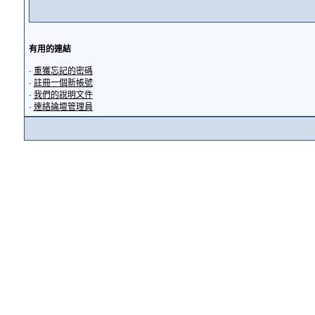
有用的連結
·
重獲忘記的密碼
·
註冊一個新帳號
·
我們的說明文件
·
連絡論壇管理員