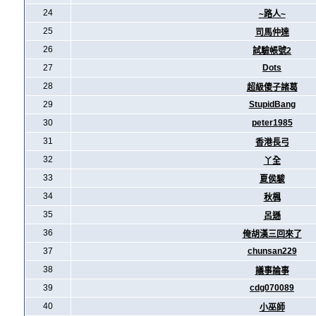
24
~路人~
25
司馬仲達
26
試驗帳號2
27
Dots
28
超級傻子諸葛
29
StupidBang
30
peter1985
31
香港長弓
32
丫全
33
夏侯駿
34
秋楓
35
呂遜
36
俺胡漢三回來了
37
chunsan229
38
議事論事
39
cdg070089
40
小巫師