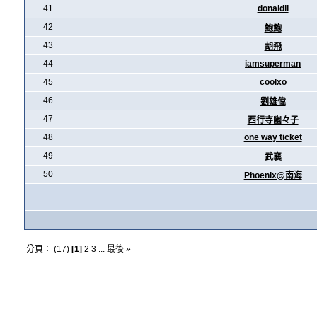
41
donaldli
42
鮑鮑
43
胡飛
44
iamsuperman
45
coolxo
46
劉雄偉
47
西行寺幽々子
48
one way ticket
49
武襄
50
Phoenix@南海
分頁：
(17)
[1]
2
3
...
最後 »