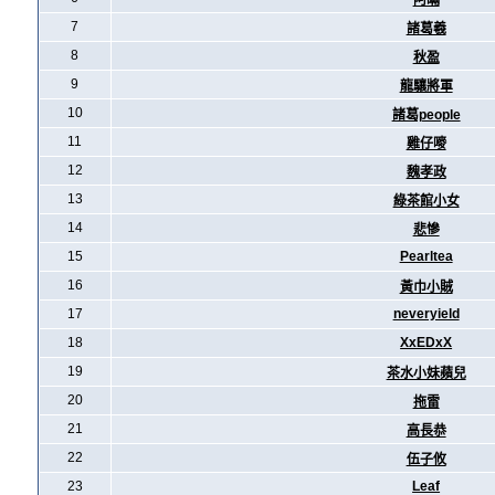
阿暪
7
諸葛羲
8
秋盈
9
龍驤將軍
10
諸葛people
11
雞仔嘜
12
魏孝政
13
綠茶館小女
14
悲慘
15
Pearltea
16
黃巾小賊
17
neveryield
18
XxEDxX
19
茶水小妹蘋兒
20
拖雷
21
高長恭
22
伍子攸
23
Leaf