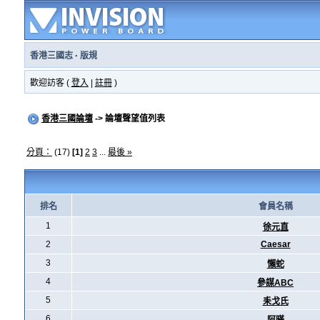
香港三國志
·
版規
歡迎訪客 (
登入
|
註冊
)
香港三國論壇
-> 論壇聲望值列表
分頁：
(17)
[1]
2
3
...
最後 »
排名
會員名稱
1
徐元直
2
Caesar
3
懶蛇
4
參謀ABC
5
耒戈氏
6