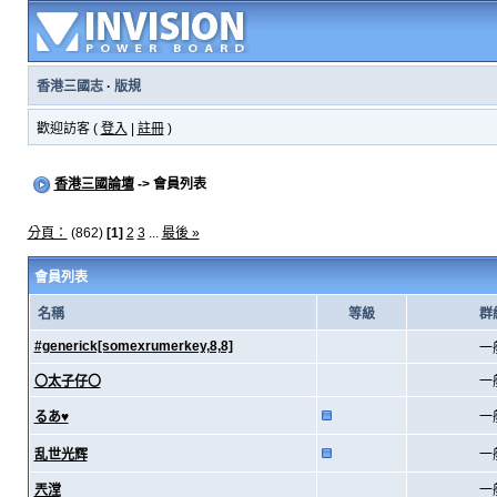
香港三國志
·
版規
歡迎訪客 (
登入
|
註冊
)
香港三國論壇
-> 會員列表
分頁：
(862)
[1]
2
3
...
最後 »
會員列表
名稱
等級
群
#generick[somexrumerkey,8,8]
一
〇太子仔〇
一
るあ♥
一
乱世光辉
一
兲漟
一