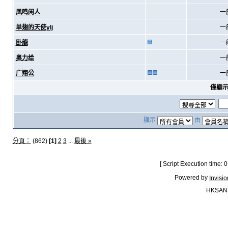
凤鸣闲人
一
单翅的天使ylj
一
卧龍
一
奥力给
一
广翔公
一
僅顯
顯示
由
分頁：
(862)
[1]
2
3
...
最後 »
[ Script Execution time:
Powered by
Invisi
HKSAN.