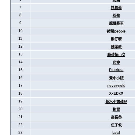
阿暪
7
諸葛羲
8
秋盈
9
龍驤將軍
10
諸葛people
11
雞仔嘜
12
魏孝政
13
綠茶館小女
14
悲慘
15
Pearltea
16
黃巾小賊
17
neveryield
18
XxEDxX
19
茶水小妹蘋兒
20
拖雷
21
高長恭
22
伍子攸
23
Leaf