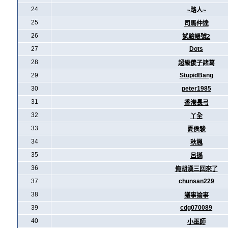
24
~路人~
25
司馬仲達
26
試驗帳號2
27
Dots
28
超級傻子諸葛
29
StupidBang
30
peter1985
31
香港長弓
32
丫全
33
夏侯駿
34
秋楓
35
呂遜
36
俺胡漢三回來了
37
chunsan229
38
議事論事
39
cdg070089
40
小巫師