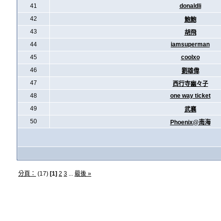
41
donaldli
42
鮑鮑
43
胡飛
44
iamsuperman
45
coolxo
46
劉雄偉
47
西行寺幽々子
48
one way ticket
49
武襄
50
Phoenix@南海
分頁：
(17)
[1]
2
3
...
最後 »