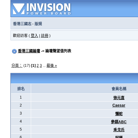
香港三國志
·
版規
歡迎訪客 (
登入
|
註冊
)
香港三國論壇
-> 論壇聲望值列表
分頁：
(17)
[1]
2
3
...
最後 »
排名
會員名稱
1
徐元直
2
Caesar
3
懶蛇
4
參謀ABC
5
耒戈氏
6