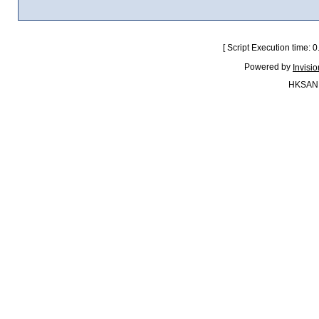
[ Script Execution time:
Powered by
Invisi
HKSAN.