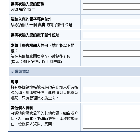
請再次輸入您的密碼
必須
完全
符合
請輸入您的電子郵件位址
您必須輸入一個
真實
的電子郵件位址
請再次輸入您的電子郵件位址
為防止廣告機器人註冊，請回答以下問
題：
請在右邊填寫圓周率至小數點後五位
(提示：如不記得可以上網搜尋)
可選填資料
馬甲
擁有多個論壇帳號者必須在此填入所有帳
號名稱，用逗號分隔。此欄將對其他會員
隱藏，只有管理員才能查閱。
其他個人資料
可選填你愿意公開的其他資訊，如自我介
紹、Steam ID、Twitter等等。本欄將顯示
在「檢視個人資料」頁面。