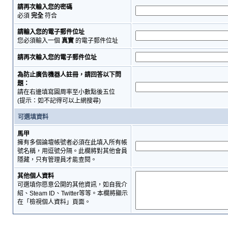
請再次輸入您的密碼
必須
完全
符合
請輸入您的電子郵件位址
您必須輸入一個
真實
的電子郵件位址
請再次輸入您的電子郵件位址
為防止廣告機器人註冊，請回答以下問
題：
請在右邊填寫圓周率至小數點後五位
(提示：如不記得可以上網搜尋)
可選填資料
馬甲
擁有多個論壇帳號者必須在此填入所有帳
號名稱，用逗號分隔。此欄將對其他會員
隱藏，只有管理員才能查閱。
其他個人資料
可選填你愿意公開的其他資訊，如自我介
紹、Steam ID、Twitter等等。本欄將顯示
在「檢視個人資料」頁面。