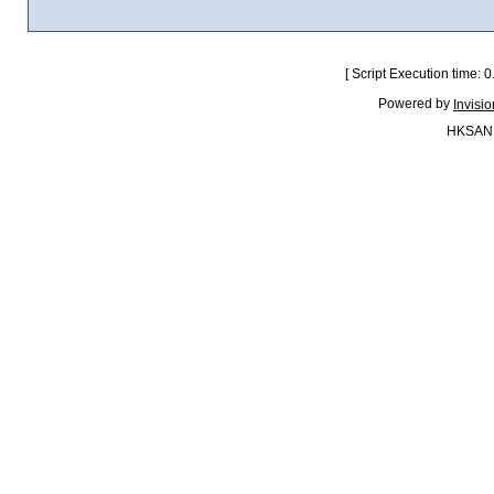
[ Script Execution time:
Powered by
Invisi
HKSAN.