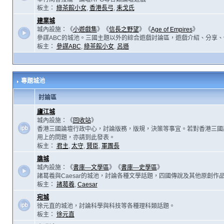
板主：
綠茶館小女
,
香港長弓
,
耒戈氏
建業城
城內設施：《
小遊戲集
》《
信長之野望
》《
Age of Empires
》
參謀ABC的城池。三國主題以外的綜合遊戲討論區，遊戲介紹、分享、
板主：
參謀ABC
,
綠茶館小女
,
呂遜
專題城池
討論區
廬江城
城內設施：《
回收站
》
香港三國論壇行政中心，討論版務，版規，決策等事宜。若對香港三國
用上的問題，亦請到此發表。
板主：
君主
,
太守
,
賢臣
,
軍團長
譙城
城內設施：《
書庫---文學區
》《
書庫---史學區
》
諸葛羲與Caesar的城池，討論各種文學話題，四國傳說及其他原創作
板主：
諸葛羲
,
Caesar
宛城
徐元直的城池，討論科學與科技等各種理科類話題。
板主：
徐元直