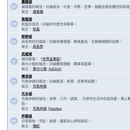
襄陽城
諸葛羲的城池，討論政治、社會、宗教、哲學，鼓勵宣揚各種信仰與理
板主：
諸葛羲
敦煌城
秋盈的城池，討論中外歷史與軍事。
板主：
秋盈
新野城
高長恭的討論區，討論各種電腦、數碼產品、互聯網相關的話題。
板主：
高長恭
武威城
城內設施：《
世界盃專區
》
黃巾小賊的城池，討論體育運動，賽事與盛事。
板主：
黃巾小賊
,
XxEDxX
樂浪城
司馬仲達的城池，討論動漫、影視、音樂等話題。
板主：
司馬仲達
天水城
司馬仲達的城池，求學、工作、感情......分享你生活中的喜與憂。遇
助。
板主：
司馬仲達
,
Pearltea
許都城
分享飲食、烹飪、旅遊、攝影的心得和資訊。
板主：
懶蛇