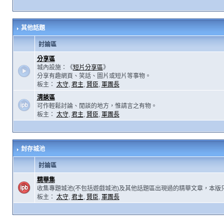
其他話題
討論區
分享區
城內設施：《
短片分享區
》
分享有趣網頁、笑話、圖片或短片等事物。
板主：
太守
,
君主
,
賢臣
,
軍團長
清談區
可作輕鬆討論、閒談的地方，惟請言之有物。
板主：
太守
,
君主
,
賢臣
,
軍團長
封存城池
討論區
精華集
收集專題城池(不包括遊戲城池)及其他話題區出現過的精華文章，本版
板主：
太守
,
君主
,
賢臣
,
軍團長