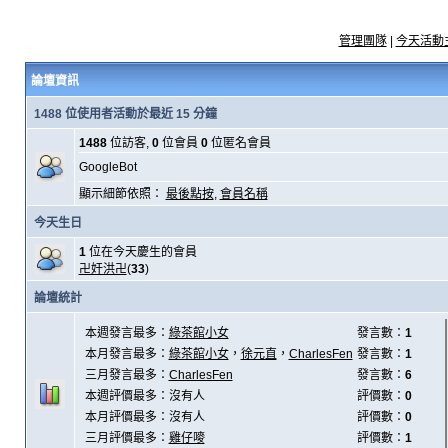
管理團隊
|
今天活動
論壇資訊
1488 位使用者活動於最近 15 分鐘
1488
位訪客,
0
位會員
0
位匿名會員
GoogleBot
顯示細節依照：
最後點按
,
會員名稱
今天生日
1
位在今天慶生的會員
卍奸洪卍
(
33
)
論壇統計
本週發言最多：
綠茶館小女
發言數：
1
本月發言最多：
綠茶館小女
，
徐元直
，
CharlesFen
發言數：
1
三月發言最多：
CharlesFen
發言數：
6
本週評價最多：沒有人
評價數：
0
本月評價最多：沒有人
評價數：
0
三月評價最多：
雞仔嘜
評價數：
1