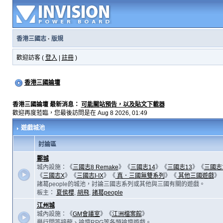
香港三國志
·
版規
歡迎訪客 (
登入
|
註冊
)
香港三國論壇
香港三國論壇 最新消息：
可能關站預告，以及貼文下載器
歡迎再度蒞臨，您最後訪問是在 Aug 8 2026, 01:49
遊戲城池
討論區
鄴城
城內設施：《
三國志8 Remake
》《
三國志14
》《
三國志13
》《
三國志
《
三國志X
》《
三國志I-IX
》《
真．三國無雙系列
》《
其他三國遊戲
》
諸葛people的城池，討論三國志系列或其他與三國有關的遊戲。
板主：
夏侯櫻
,
胡飛
,
諸葛people
江州城
城內設施：《
GM會議室
》《
江洲檔案館
》
舉行問答接龍、論壇RPG等各類論壇遊戲。