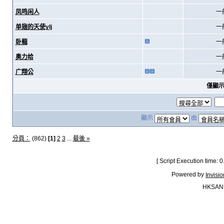
凤鸣闲人
一
单翅的天使ylj
一
卧龍
一
奥力给
一
广翔公
一
僅顯
顯示
由
分頁：
(862)
[1]
2
3
...
最後 »
[ Script Execution time:
Powered by
Invisi
HKSAN.