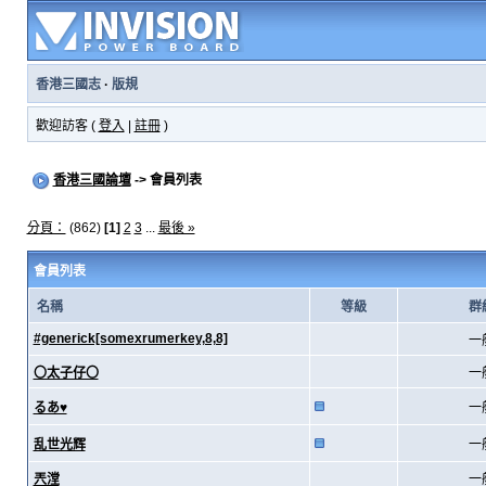
香港三國志
·
版規
歡迎訪客 (
登入
|
註冊
)
香港三國論壇
-> 會員列表
分頁：
(862)
[1]
2
3
...
最後 »
會員列表
名稱
等級
群
#generick[somexrumerkey,8,8]
一
〇太子仔〇
一
るあ♥
一
乱世光辉
一
兲漟
一