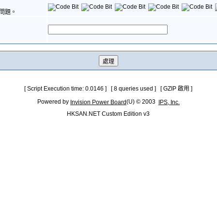
問題。
[ Script Execution time: 0.0146 ] [ 8 queries used ] [ GZIP 啟用 ]
Powered by
(U) © 2003
Invision Power Board
IPS, Inc.
HKSAN.NET Custom Edition v3