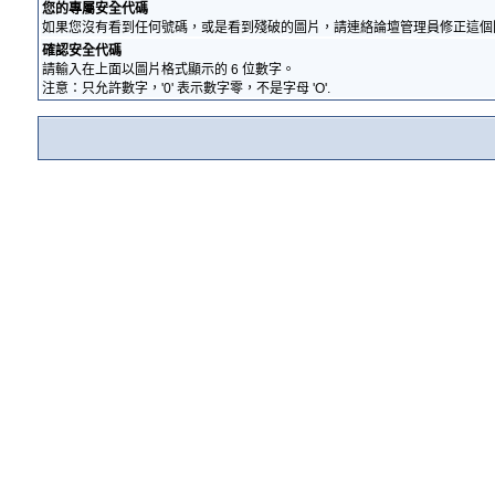
您的專屬安全代碼
如果您沒有看到任何號碼，或是看到殘破的圖片，請連絡論壇管理員修正這個
確認安全代碼
請輸入在上面以圖片格式顯示的 6 位數字。
注意：只允許數字，'0' 表示數字零，不是字母 'O'.