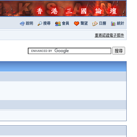
說明
搜尋
會員
聲望
日曆
統計
重寄認證電子郵件