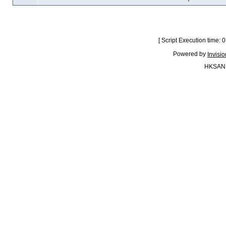
[ Script Execution time:
Powered by
Invisi
HKSAN.