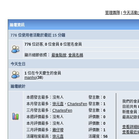
管理團隊
|
今天活動
論壇資訊
776 位使用者活動於最近 15 分鐘
776
位訪客,
0
位會員
0
位匿名會員
顯示細節依照：
最後點按
,
會員名稱
今天生日
1
位在今天慶生的會員
manho
(
38
)
論壇統計
本週發言最多：沒有人
發言數：
0
我們的會
本月發言最多：
徐元直
，
CharlesFen
發言數：
1
目前共有
三月發言最多：
CharlesFen
發言數：
6
新進會員
本週評價最多：沒有人
評價數：
0
最高記錄
本月評價最多：沒有人
評價數：
0
查看詳細
三月評價最多：
雞仔嘜
評價數：
1
查看最近
活躍程度最高：
徐元直
活躍度：
56