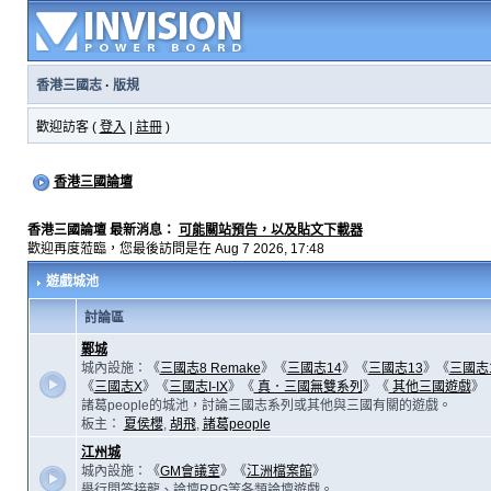
香港三國志
·
版規
歡迎訪客 (
登入
|
註冊
)
香港三國論壇
香港三國論壇 最新消息：
可能關站預告，以及貼文下載器
歡迎再度蒞臨，您最後訪問是在 Aug 7 2026, 17:48
遊戲城池
討論區
鄴城
城內設施：《
三國志8 Remake
》《
三國志14
》《
三國志13
》《
三國志
《
三國志X
》《
三國志I-IX
》《
真．三國無雙系列
》《
其他三國遊戲
》
諸葛people的城池，討論三國志系列或其他與三國有關的遊戲。
板主：
夏侯櫻
,
胡飛
,
諸葛people
江州城
城內設施：《
GM會議室
》《
江洲檔案館
》
舉行問答接龍、論壇RPG等各類論壇遊戲。