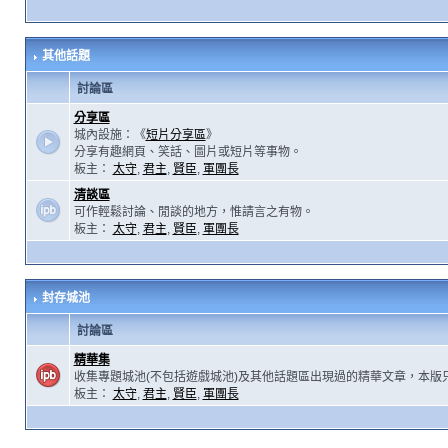
其他話題
討論區
分享區
城內設施：《
短片分享區
》
分享有趣網頁、笑話、圖片或短片等事物。
板主：
太守
,
君主
,
賢臣
,
軍團長
清談區
可作輕鬆討論、閒談的地方，惟請言之有物。
板主：
太守
,
君主
,
賢臣
,
軍團長
封存城池
討論區
精華集
收集專題城池(不包括遊戲城池)及其他話題區出現過的精華文章，本版
板主：
太守
,
君主
,
賢臣
,
軍團長