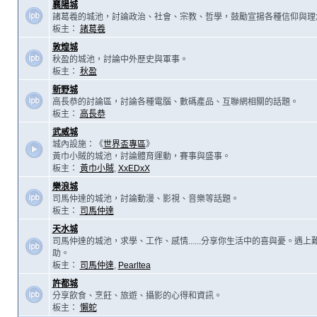
襄陽城
諸葛羲的城池，討論政治、社會、宗教、哲學，鼓勵宣揚各種信仰與理
板主：
諸葛羲
敦煌城
秋盈的城池，討論中外歷史與軍事。
板主：
秋盈
新野城
高長恭的討論區，討論各種電腦、數碼產品、互聯網相關的話題。
板主：
高長恭
武威城
城內設施：《
世界盃專區
》
黃巾小賊的城池，討論體育運動，賽事與盛事。
板主：
黃巾小賊
,
XxEDxX
樂浪城
司馬仲達的城池，討論動漫、影視、音樂等話題。
板主：
司馬仲達
天水城
司馬仲達的城池，求學、工作、感情......分享你生活中的喜與憂。遇
助。
板主：
司馬仲達
,
Pearltea
許都城
分享飲食、烹飪、旅遊、攝影的心得和資訊。
板主：
懶蛇