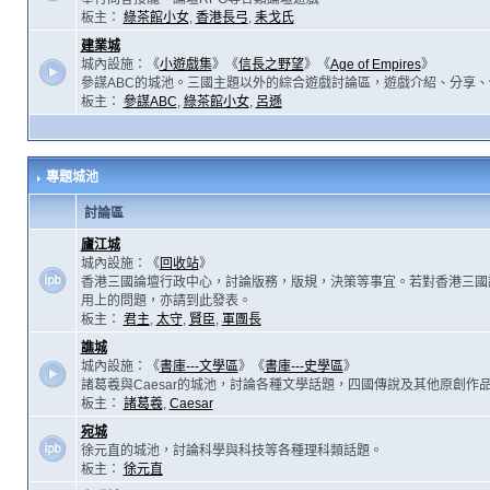
板主：
綠茶館小女
,
香港長弓
,
耒戈氏
建業城
城內設施：《
小遊戲集
》《
信長之野望
》《
Age of Empires
》
參謀ABC的城池。三國主題以外的綜合遊戲討論區，遊戲介紹、分享、
板主：
參謀ABC
,
綠茶館小女
,
呂遜
專題城池
討論區
廬江城
城內設施：《
回收站
》
香港三國論壇行政中心，討論版務，版規，決策等事宜。若對香港三國
用上的問題，亦請到此發表。
板主：
君主
,
太守
,
賢臣
,
軍團長
譙城
城內設施：《
書庫---文學區
》《
書庫---史學區
》
諸葛羲與Caesar的城池，討論各種文學話題，四國傳說及其他原創作
板主：
諸葛羲
,
Caesar
宛城
徐元直的城池，討論科學與科技等各種理科類話題。
板主：
徐元直