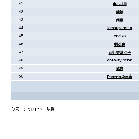
41
donaldli
42
鮑鮑
43
胡飛
44
iamsuperman
45
coolxo
46
劉雄偉
47
西行寺幽々子
48
one way ticket
49
武襄
50
Phoenix@南海
分頁：
(17)
[1]
2
3
...
最後 »