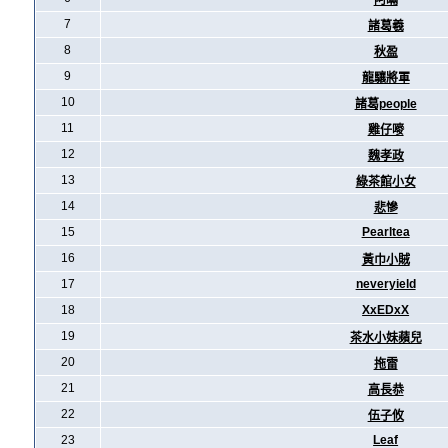
阿暪
7
諸葛羲
8
秋盈
9
龍驤將軍
10
諸葛people
11
雞仔嘜
12
魏孝政
13
綠茶館小女
14
悲慘
15
Pearltea
16
黃巾小賊
17
neveryield
18
XxEDxX
19
茶水小妹蘋兒
20
拖雷
21
高長恭
22
伍子攸
23
Leaf