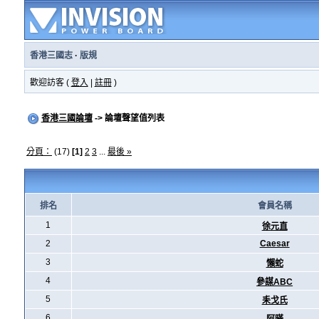
香港三國志
·
版規
歡迎訪客 (
登入
|
註冊
)
香港三國論壇
-> 論壇聲望值列表
分頁：
(17)
[1]
2
3
...
最後 »
排名
會員名稱
1
徐元直
2
Caesar
3
懶蛇
4
參謀ABC
5
耒戈氏
6