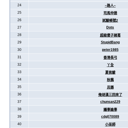
24
~路人~
25
司馬仲達
26
試驗帳號2
27
Dots
28
超級傻子諸葛
29
StupidBang
30
peter1985
31
香港長弓
32
丫全
33
夏侯駿
34
秋楓
35
呂遜
36
俺胡漢三回來了
37
chunsan229
38
議事論事
39
cdg070089
40
小巫師