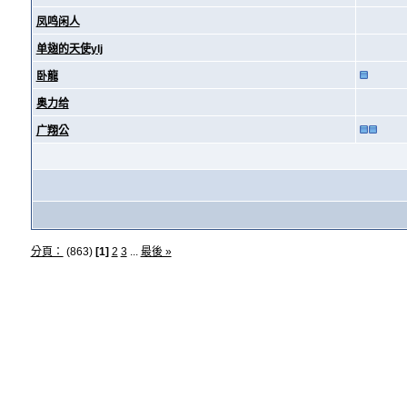
凤鸣闲人
单翅的天使ylj
卧龍
奥力给
广翔公
分頁：
(863)
[1]
2
3
...
最後 »