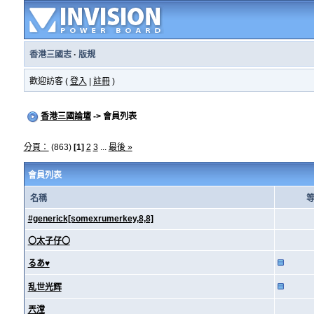
香港三國志
·
版規
歡迎訪客 (
登入
|
註冊
)
香港三國論壇
-> 會員列表
分頁：
(863)
[1]
2
3
...
最後 »
會員列表
名稱
#generick[somexrumerkey,8,8]
〇太子仔〇
るあ♥
乱世光辉
兲漟