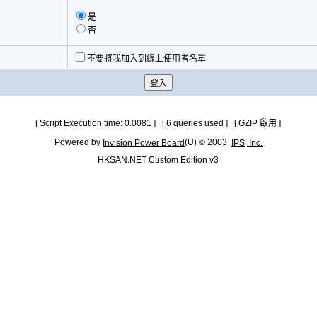
是
否
不要將我加入到線上使用者名單
[ Script Execution time: 0.0081 ] [ 6 queries used ] [ GZIP 啟用 ]
Powered by
(U) © 2003
Invision Power Board
IPS, Inc.
HKSAN.NET Custom Edition v3