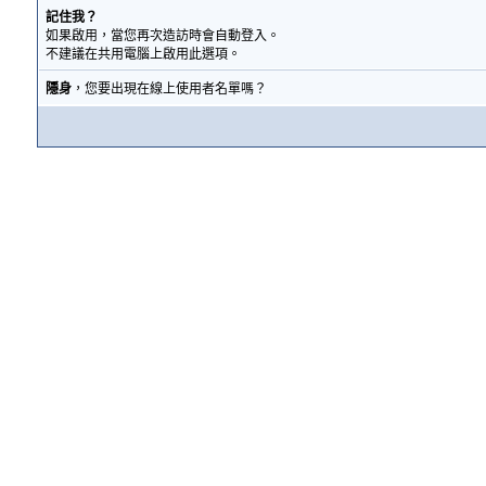
記住我？
如果啟用，當您再次造訪時會自動登入。
不建議在共用電腦上啟用此選項。
隱身
，您要出現在線上使用者名單嗎？