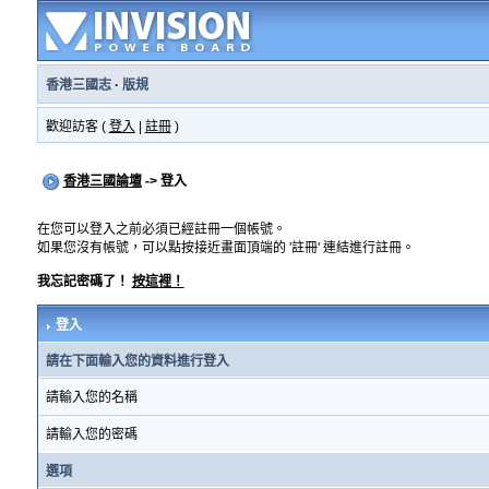
香港三國志
·
版規
歡迎訪客 (
登入
|
註冊
)
香港三國論壇
-> 登入
在您可以登入之前必須已經註冊一個帳號。
如果您沒有帳號，可以點按接近畫面頂端的 '註冊' 連結進行註冊。
我忘記密碼了！
按這裡！
登入
請在下面輸入您的資料進行登入
請輸入您的名稱
請輸入您的密碼
選項