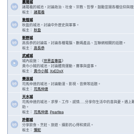
襄陽城
諸葛羲的城池，討論政治、社會、宗教、哲學，鼓勵宣揚各種信仰與理
板主：
諸葛羲
敦煌城
秋盈的城池，討論中外歷史與軍事。
板主：
秋盈
新野城
高長恭的討論區，討論各種電腦、數碼產品、互聯網相關的話題。
板主：
高長恭
武威城
城內設施：《
世界盃專區
》
黃巾小賊的城池，討論體育運動，賽事與盛事。
板主：
黃巾小賊
,
XxEDxX
樂浪城
司馬仲達的城池，討論動漫、影視、音樂等話題。
板主：
司馬仲達
天水城
司馬仲達的城池，求學、工作、感情......分享你生活中的喜與憂。遇
助。
板主：
司馬仲達
,
Pearltea
許都城
分享飲食、烹飪、旅遊、攝影的心得和資訊。
板主：
懶蛇