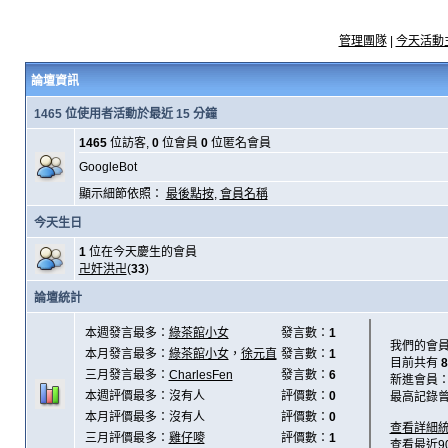
管理團隊
|
今天活動
論壇資訊
1465 位使用者活動於最近 15 分鐘
1465
位訪客,
0
位會員
0
位匿名會員
GoogleBot
顯示細節依照：
最後點按
,
會員名稱
今天生日
1
位在今天慶生的會員
卍奸洪卍
(
33
)
論壇統計
本週發言最多：
綠茶館小女
發言數：
1
我們的會
本月發言最多：
綠茶館小女
，
徐元直
發言數：
1
目前共有
8
三月發言最多：
CharlesFen
發言數：
6
新進會員
本週評價最多：沒有人
評價數：
0
最高記錄
本月評價最多：沒有人
評價數：
0
查看詳細
三月評價最多：
雞仔嘜
評價數：
1
查看最近9