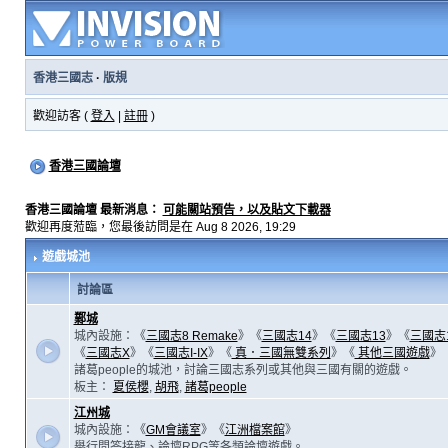
香港三國志
·
版規
歡迎訪客 (
登入
|
註冊
)
香港三國論壇
香港三國論壇 最新消息：
可能關站預告，以及貼文下載器
歡迎再度蒞臨，您最後訪問是在 Aug 8 2026, 19:29
遊戲城池
討論區
鄴城
城內設施：《
三國志8 Remake
》《
三國志14
》《
三國志13
》《
三國志
《
三國志X
》《
三國志I-IX
》《
真．三國無雙系列
》《
其他三國遊戲
》
諸葛people的城池，討論三國志系列或其他與三國有關的遊戲。
板主：
夏侯櫻
,
胡飛
,
諸葛people
江州城
城內設施：《
GM會議室
》《
江洲檔案館
》
舉行問答接龍、論壇RPG等各類論壇遊戲。