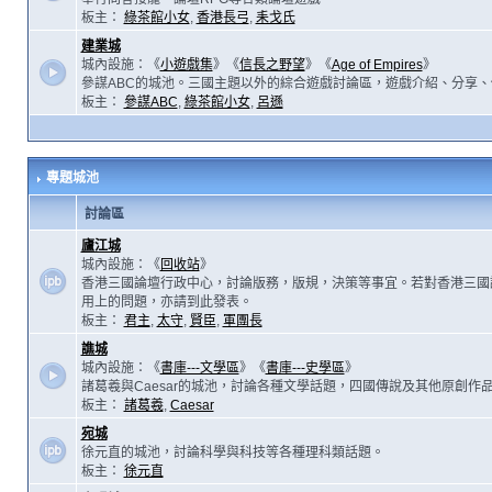
板主：
綠茶館小女
,
香港長弓
,
耒戈氏
建業城
城內設施：《
小遊戲集
》《
信長之野望
》《
Age of Empires
》
參謀ABC的城池。三國主題以外的綜合遊戲討論區，遊戲介紹、分享、
板主：
參謀ABC
,
綠茶館小女
,
呂遜
專題城池
討論區
廬江城
城內設施：《
回收站
》
香港三國論壇行政中心，討論版務，版規，決策等事宜。若對香港三國
用上的問題，亦請到此發表。
板主：
君主
,
太守
,
賢臣
,
軍團長
譙城
城內設施：《
書庫---文學區
》《
書庫---史學區
》
諸葛羲與Caesar的城池，討論各種文學話題，四國傳說及其他原創作
板主：
諸葛羲
,
Caesar
宛城
徐元直的城池，討論科學與科技等各種理科類話題。
板主：
徐元直