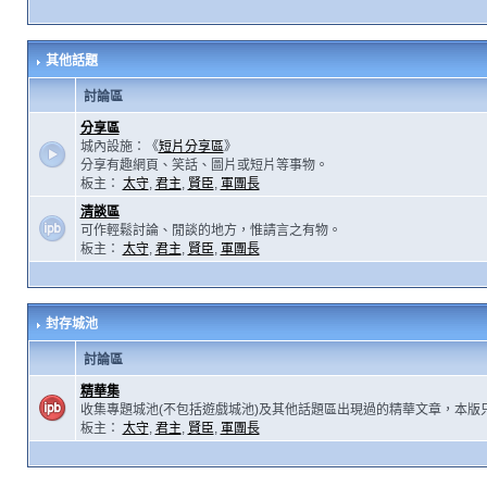
其他話題
討論區
分享區
城內設施：《
短片分享區
》
分享有趣網頁、笑話、圖片或短片等事物。
板主：
太守
,
君主
,
賢臣
,
軍團長
清談區
可作輕鬆討論、閒談的地方，惟請言之有物。
板主：
太守
,
君主
,
賢臣
,
軍團長
封存城池
討論區
精華集
收集專題城池(不包括遊戲城池)及其他話題區出現過的精華文章，本版
板主：
太守
,
君主
,
賢臣
,
軍團長