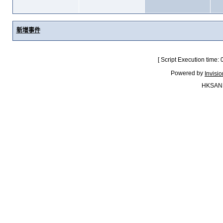
新增事件
[ Script Execution time:
Powered by
Invisi
HKSAN.