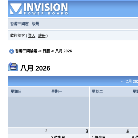
香港三國志
·
版規
歡迎訪客 (
登入
|
註冊
)
香港三國論壇
->
日曆
-> 八月 2026
八月 2026
<
七月 20
星期日
星期一
星期二
星
2
3
4