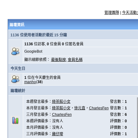
管理團隊
|
今天活動
論壇資訊
1136 位使用者活動於最近 15 分鐘
1136
位訪客,
0
位會員
0
位匿名會員
GoogleBot
顯示細節依照：
最後點按
,
會員名稱
今天生日
1
位在今天慶生的會員
manho
(
38
)
論壇統計
本週發言最多：
綠茶館小女
發言數：
1
本月發言最多：
綠茶館小女
，
徐元直
，
CharlesFen
發言數：
1
三月發言最多：
CharlesFen
發言數：
6
本週評價最多：沒有人
評價數：
0
本月評價最多：沒有人
評價數：
0
三月評價最多：
雞仔嘜
評價數：
1