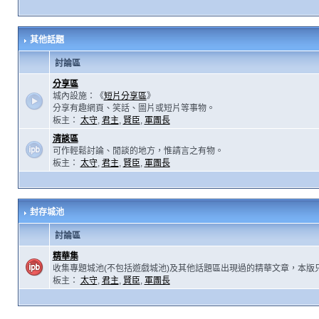
其他話題
討論區
分享區
城內設施：《
短片分享區
》
分享有趣網頁、笑話、圖片或短片等事物。
板主：
太守
,
君主
,
賢臣
,
軍團長
清談區
可作輕鬆討論、閒談的地方，惟請言之有物。
板主：
太守
,
君主
,
賢臣
,
軍團長
封存城池
討論區
精華集
收集專題城池(不包括遊戲城池)及其他話題區出現過的精華文章，本版
板主：
太守
,
君主
,
賢臣
,
軍團長