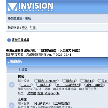
香港三國志
·
版規
歡迎訪客 (
登入
|
註冊
)
香港三國論壇
香港三國論壇 最新消息：
可能關站預告，以及貼文下載器
歡迎再度蒞臨，您最後訪問是在 Aug 7 2026, 22:41
遊戲城池
討論區
鄴城
城內設施：《
三國志8 Remake
》《
三國志14
》《
三國志13
》《
三國志
《
三國志X
》《
三國志I-IX
》《
真．三國無雙系列
》《
其他三國遊戲
》
諸葛people的城池，討論三國志系列或其他與三國有關的遊戲。
板主：
夏侯櫻
,
胡飛
,
諸葛people
江州城
城內設施：《
GM會議室
》《
江洲檔案館
》
舉行問答接龍、論壇RPG等各類論壇遊戲。