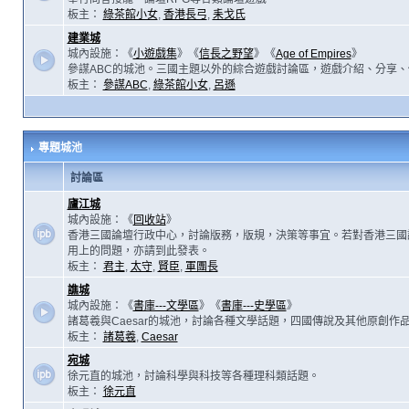
板主：
綠茶館小女
,
香港長弓
,
耒戈氏
建業城
城內設施：《
小遊戲集
》《
信長之野望
》《
Age of Empires
》
參謀ABC的城池。三國主題以外的綜合遊戲討論區，遊戲介紹、分享、
板主：
參謀ABC
,
綠茶館小女
,
呂遜
專題城池
討論區
廬江城
城內設施：《
回收站
》
香港三國論壇行政中心，討論版務，版規，決策等事宜。若對香港三國
用上的問題，亦請到此發表。
板主：
君主
,
太守
,
賢臣
,
軍團長
譙城
城內設施：《
書庫---文學區
》《
書庫---史學區
》
諸葛羲與Caesar的城池，討論各種文學話題，四國傳說及其他原創作
板主：
諸葛羲
,
Caesar
宛城
徐元直的城池，討論科學與科技等各種理科類話題。
板主：
徐元直