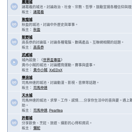
襄陽城
諸葛羲的城池，討論政治、社會、宗教、哲學，鼓勵宣揚各種信仰與理
板主：
諸葛羲
敦煌城
秋盈的城池，討論中外歷史與軍事。
板主：
秋盈
新野城
高長恭的討論區，討論各種電腦、數碼產品、互聯網相關的話題。
板主：
高長恭
武威城
城內設施：《
世界盃專區
》
黃巾小賊的城池，討論體育運動，賽事與盛事。
板主：
黃巾小賊
,
XxEDxX
樂浪城
司馬仲達的城池，討論動漫、影視、音樂等話題。
板主：
司馬仲達
天水城
司馬仲達的城池，求學、工作、感情......分享你生活中的喜與憂。遇
助。
板主：
司馬仲達
,
Pearltea
許都城
分享飲食、烹飪、旅遊、攝影的心得和資訊。
板主：
懶蛇