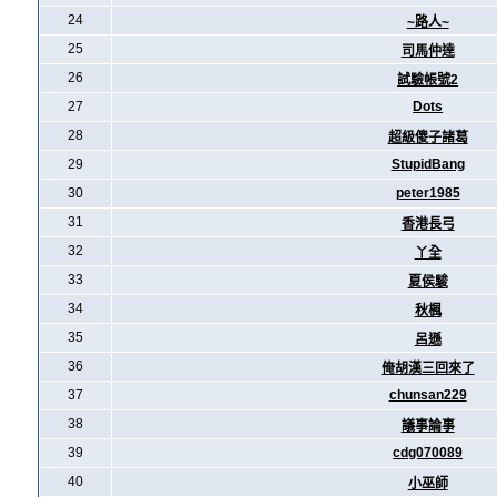
24
~路人~
25
司馬仲達
26
試驗帳號2
27
Dots
28
超級傻子諸葛
29
StupidBang
30
peter1985
31
香港長弓
32
丫全
33
夏侯駿
34
秋楓
35
呂遜
36
俺胡漢三回來了
37
chunsan229
38
議事論事
39
cdg070089
40
小巫師