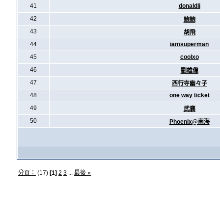
41
donaldli
42
鮑鮑
43
胡飛
44
iamsuperman
45
coolxo
46
劉雄偉
47
西行寺幽々子
48
one way ticket
49
武襄
50
Phoenix@南海
分頁：
(17)
[1]
2
3
...
最後 »