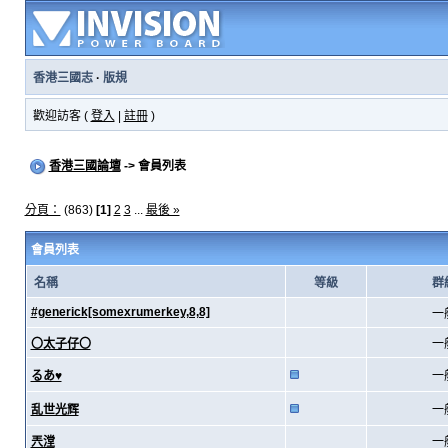
香港三國志
·
版規
歡迎訪客 (
登入
|
註冊
)
香港三國論壇
-> 會員列表
分頁：
(863)
[1]
2
3
...
最後 »
會員列表
名稱
等級
群
#generick[somexrumerkey,8,8]
一
〇太子仔〇
一
るあ♥
一
乱世光辉
一
兲漟
一