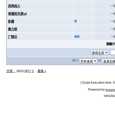
凤鸣闲人
一
单翅的天使ylj
一
卧龍
一
奥力给
一
广翔公
一
僅顯
顯示
由
分頁：
(863)
[1]
2
3
...
最後 »
[ Script Execution time:
Powered by
Invisi
HKSAN.