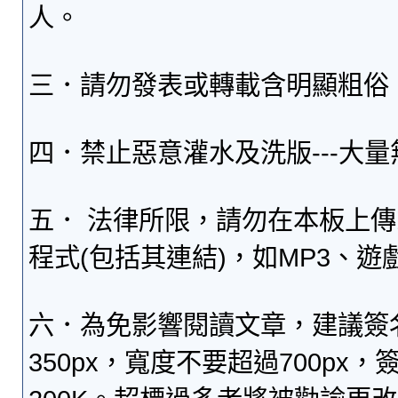
人。
三．請勿發表或轉載含明顯粗俗
四．禁止惡意灌水及洗版---大
五． 法律所限，請勿在本板上
程式(包括其連結)，如MP3、遊
六．為免影響閱讀文章，建議簽
350px，寬度不要超過700p