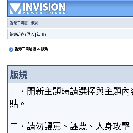
香港三國志
·
版規
歡迎訪客 (
登入
|
註冊
)
香港三國論壇
-> 版規
版規
一．開新主題時請選擇與主題內
貼。
二．請勿謾罵、誣蔑、人身攻擊