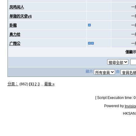
凤鸣闲人
一
单翅的天使ylj
一
卧龍
一
奥力给
一
广翔公
一
僅顯
顯示
由
分頁：
(862)
[1]
2
3
...
最後 »
[ Script Execution time:
Powered by
Invisi
HKSAN.