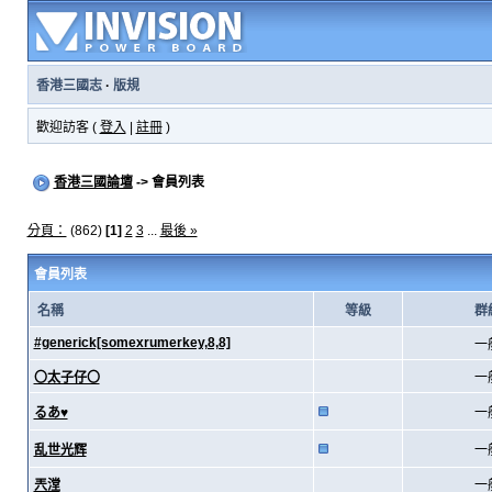
香港三國志
·
版規
歡迎訪客 (
登入
|
註冊
)
香港三國論壇
-> 會員列表
分頁：
(862)
[1]
2
3
...
最後 »
會員列表
名稱
等級
群
#generick[somexrumerkey,8,8]
一
〇太子仔〇
一
るあ♥
一
乱世光辉
一
兲漟
一