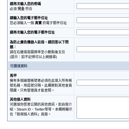
請再次輸入您的密碼
必須
完全
符合
請輸入您的電子郵件位址
您必須輸入一個
真實
的電子郵件位址
請再次輸入您的電子郵件位址
為防止廣告機器人註冊，請回答以下問
題：
請在右邊填寫圓周率至小數點後五位
(提示：如不記得可以上網搜尋)
可選填資料
馬甲
擁有多個論壇帳號者必須在此填入所有帳
號名稱，用逗號分隔。此欄將對其他會員
隱藏，只有管理員才能查閱。
其他個人資料
可選填你愿意公開的其他資訊，如自我介
紹、Steam ID、Twitter等等。本欄將顯示
在「檢視個人資料」頁面。