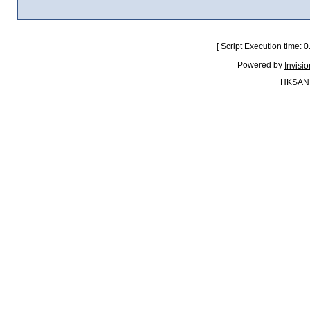
[ Script Execution time:
Powered by
Invisi
HKSAN.