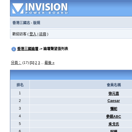
香港三國志
·
版規
歡迎訪客 (
登入
|
註冊
)
香港三國論壇
-> 論壇聲望值列表
分頁：
(17)
[1]
2
3
...
最後 »
排名
會員名稱
1
徐元直
2
Caesar
3
懶蛇
4
參謀ABC
5
耒戈氏
6