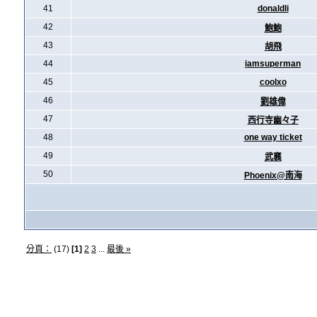
41
donaldli
42
鮑鮑
43
胡飛
44
iamsuperman
45
coolxo
46
劉雄偉
47
西行寺幽々子
48
one way ticket
49
武襄
50
Phoenix@南海
分頁：
(17)
[1]
2
3
...
最後 »