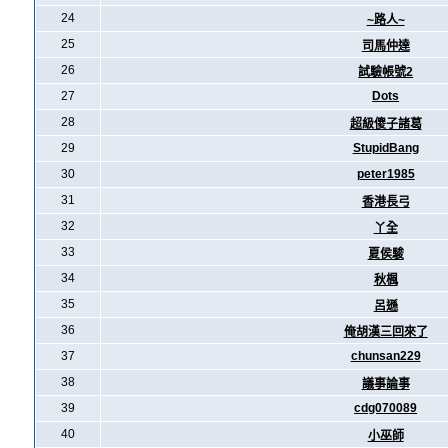
24
~路人~
25
司馬仲達
26
試驗帳號2
27
Dots
28
超級傻子諸葛
29
StupidBang
30
peter1985
31
香港長弓
32
丫全
33
夏侯駿
34
秋楓
35
呂遜
36
俺胡漢三回來了
37
chunsan229
38
議事論事
39
cdg070089
40
小巫師