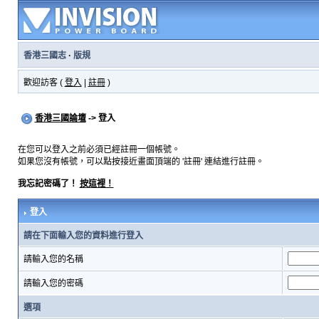
香港三國志
·
版規
歡迎訪客 (
登入
|
註冊
)
香港三國論壇
-> 登入
在您可以登入之前必須已經註冊一個帳號。
如果您沒有帳號，可以點按接近畫面頂端的 '註冊' 連結進行註冊。
我忘記密碼了！
按這裡！
登入
請在下面輸入您的資料進行登入
請輸入您的名稱
請輸入您的密碼
選項