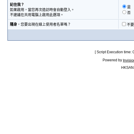
記住我？
是
如果啟用，當您再次造訪時會自動登入。
否
不建議在共用電腦上啟用此選項。
隱身
，您要出現在線上使用者名單嗎？
不要
[ Script Execution time:
Powered by
Invisi
HKSAN.