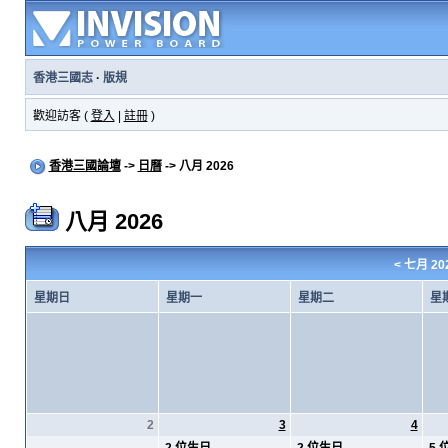
香港三國志
·
版規
歡迎訪客 (
登入
|
註冊
)
香港三國論壇
->
日曆
-> 八月 2026
八月 2026
<
七月 20
星期日
星期一
星期二
星
2
3
4