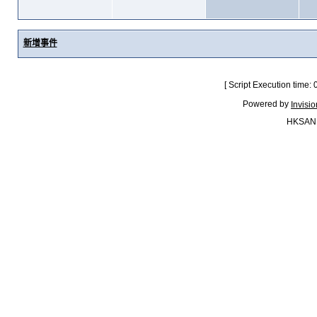
新增事件
[ Script Execution time:
Powered by
Invisi
HKSAN.