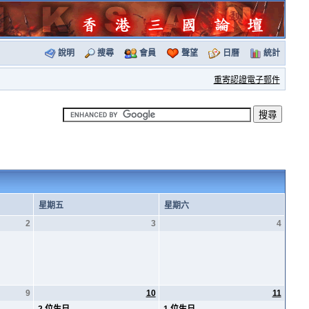
說明
搜尋
會員
聲望
日曆
統計
重寄認證電子郵件
星期五
星期六
2
3
4
9
10
11