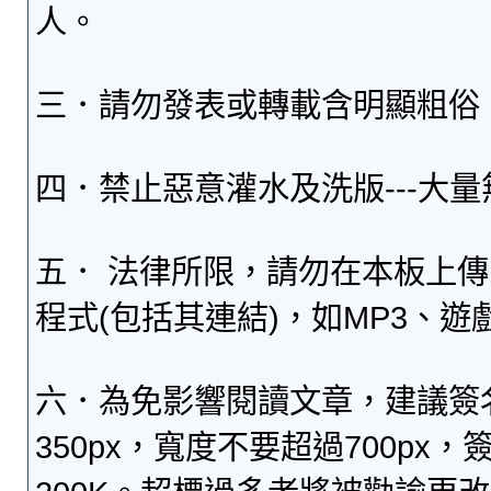
人。
三．請勿發表或轉載含明顯粗俗
四．禁止惡意灌水及洗版---大
五． 法律所限，請勿在本板上
程式(包括其連結)，如MP3、遊
六．為免影響閱讀文章，建議簽
350px，寬度不要超過700p