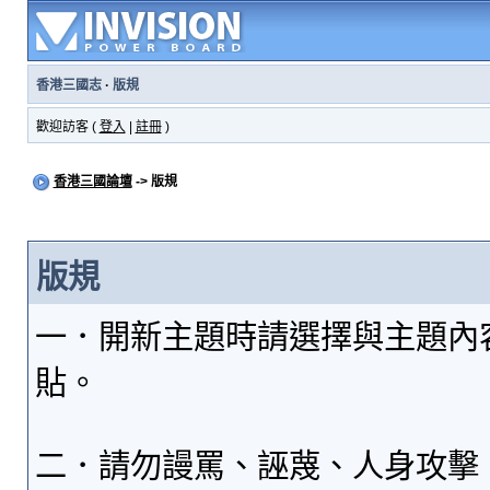
香港三國志
·
版規
歡迎訪客 (
登入
|
註冊
)
香港三國論壇
-> 版規
版規
一．開新主題時請選擇與主題內
貼。
二．請勿謾罵、誣蔑、人身攻擊