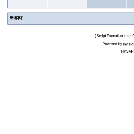
新增事件
[ Script Execution time:
Powered by
Invisi
HKSAN.