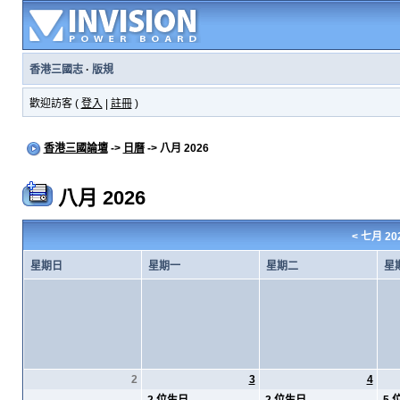
香港三國志
·
版規
歡迎訪客 (
登入
|
註冊
)
香港三國論壇
->
日曆
-> 八月 2026
八月 2026
<
七月 20
星期日
星期一
星期二
星
2
3
4