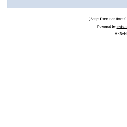
[ Script Execution time:
Powered by
Invisi
HKSAN.