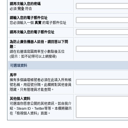
請再次輸入您的密碼
必須
完全
符合
請輸入您的電子郵件位址
您必須輸入一個
真實
的電子郵件位址
請再次輸入您的電子郵件位址
為防止廣告機器人註冊，請回答以下問
題：
請在右邊填寫圓周率至小數點後五位
(提示：如不記得可以上網搜尋)
可選填資料
馬甲
擁有多個論壇帳號者必須在此填入所有帳
號名稱，用逗號分隔。此欄將對其他會員
隱藏，只有管理員才能查閱。
其他個人資料
可選填你愿意公開的其他資訊，如自我介
紹、Steam ID、Twitter等等。本欄將顯示
在「檢視個人資料」頁面。