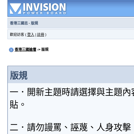
香港三國志
·
版規
歡迎訪客 (
登入
|
註冊
)
香港三國論壇
-> 版規
版規
一．開新主題時請選擇與主題內
貼。
二．請勿謾罵、誣蔑、人身攻擊