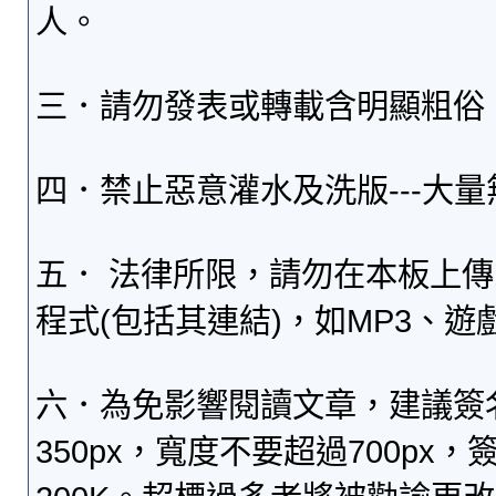
人。
三．請勿發表或轉載含明顯粗俗
四．禁止惡意灌水及洗版---大
五． 法律所限，請勿在本板上
程式(包括其連結)，如MP3、遊
六．為免影響閱讀文章，建議簽
350px，寬度不要超過700p