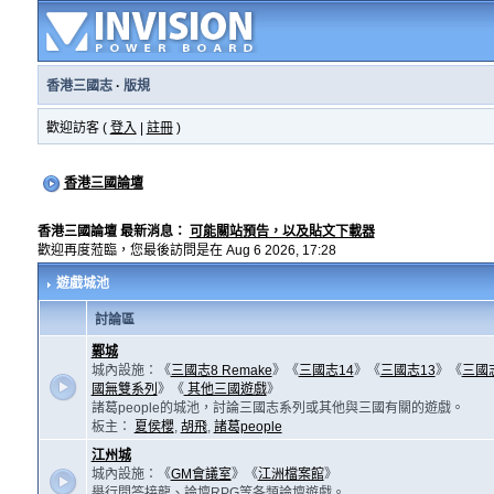
香港三國志
·
版規
歡迎訪客 (
登入
|
註冊
)
香港三國論壇
香港三國論壇 最新消息：
可能關站預告，以及貼文下載器
歡迎再度蒞臨，您最後訪問是在 Aug 6 2026, 17:28
遊戲城池
討論區
鄴城
城內設施：《
三國志8 Remake
》《
三國志14
》《
三國志13
》《
三國
國無雙系列
》《
其他三國遊戲
》
諸葛people的城池，討論三國志系列或其他與三國有關的遊戲。
板主：
夏侯櫻
,
胡飛
,
諸葛people
江州城
城內設施：《
GM會議室
》《
江洲檔案館
》
舉行問答接龍、論壇RPG等各類論壇遊戲。