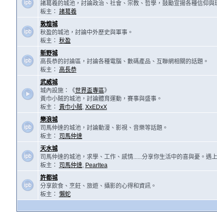
諸葛羲的城池，討論政治、社會、宗教、哲學，鼓勵宣揚各種信仰與
板主：
諸葛羲
敦煌城
秋盈的城池，討論中外歷史與軍事。
板主：
秋盈
新野城
高長恭的討論區，討論各種電腦、數碼產品、互聯網相關的話題。
板主：
高長恭
武威城
城內設施：《
世界盃專區
》
黃巾小賊的城池，討論體育運動，賽事與盛事。
板主：
黃巾小賊
,
XxEDxX
樂浪城
司馬仲達的城池，討論動漫、影視、音樂等話題。
板主：
司馬仲達
天水城
司馬仲達的城池，求學、工作、感情......分享你生活中的喜與憂。
板主：
司馬仲達
,
Pearltea
許都城
分享飲食、烹飪、旅遊、攝影的心得和資訊。
板主：
懶蛇