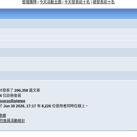
管理團隊
|
今天活動主題
|
今天發表前十名
|
總發表前十名
共發表了
206,358
篇文章
4
位註冊會員
avarasRaignee
於
Jun 30 2026, 17:17
有
8,226
位使用者同時在線上。
數據
天的會員活動統計