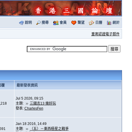
說明
搜尋
會員
聲望
日曆
統計
重寄認證電子郵件
回覆
最新發表資訊
Jul 5 2026, 09:15
,218
主題:
三國志13 幾好玩
發表:
CharlesFen
Jan 18 2016, 14:49
,691
主題:
（五）－東西極星之戰爭