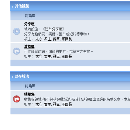
其他話題
討論區
分享區
城內設施：《
短片分享區
》
分享有趣網頁、笑話、圖片或短片等事物。
板主：
太守
,
君主
,
賢臣
,
軍團長
清談區
可作輕鬆討論、閒談的地方，惟請言之有物。
板主：
太守
,
君主
,
賢臣
,
軍團長
封存城池
討論區
精華集
收集專題城池(不包括遊戲城池)及其他話題區出現過的精華文章，本
板主：
太守
,
君主
,
賢臣
,
軍團長