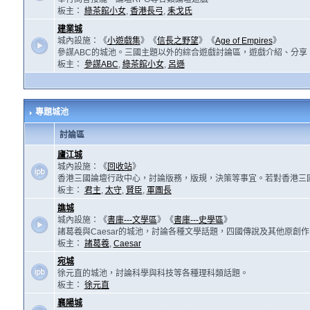
板主：
綠茶館小女
,
香港長弓
,
耒戈氏
建業城
城內設施：《
小遊戲集
》《
信長之野望
》《
Age of Empires
》
參謀ABC的城池。三國主題以外的綜合遊戲討論區，遊戲介紹、分享
板主：
參謀ABC
,
綠茶館小女
,
呂遜
專題城池
討論區
廬江城
城內設施：《
回收站
》
香港三國論壇行政中心，討論版務，版規，決策等事宜。若對香港三
板主：
君主
,
太守
,
賢臣
,
軍團長
譙城
城內設施：《
書庫---文學區
》《
書庫---史學區
》
諸葛羲與Caesar的城池，討論各種文學話題，四國傳說及其他原創
板主：
諸葛羲
,
Caesar
宛城
徐元直的城池，討論科學與科技等各種理科類話題。
板主：
徐元直
襄陽城