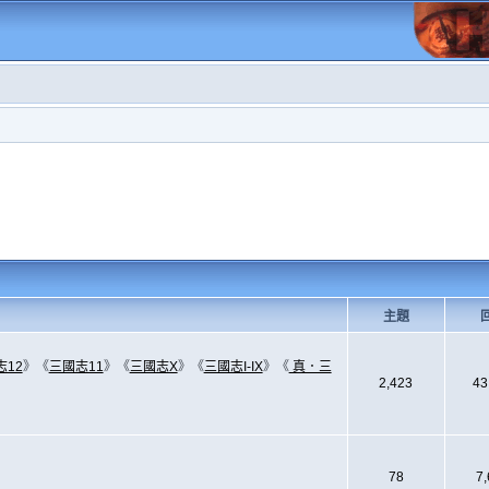
主題
志12
》《
三國志11
》《
三國志X
》《
三國志I-IX
》《
真．三
2,423
43
78
7