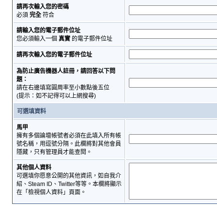
請再次輸入您的密碼
必須
完全
符合
請輸入您的電子郵件位址
您必須輸入一個
真實
的電子郵件位址
請再次輸入您的電子郵件位址
為防止廣告機器人註冊，請回答以下問
題：
請在右邊填寫圓周率至小數點後五位
(提示：如不記得可以上網搜尋)
可選填資料
馬甲
擁有多個論壇帳號者必須在此填入所有帳
號名稱，用逗號分隔。此欄將對其他會員
隱藏，只有管理員才能查閱。
其他個人資料
可選填你愿意公開的其他資訊，如自我介
紹、Steam ID、Twitter等等。本欄將顯示
在「檢視個人資料」頁面。