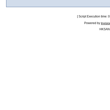
[ Script Execution time:
Powered by
Invisi
HKSAN.