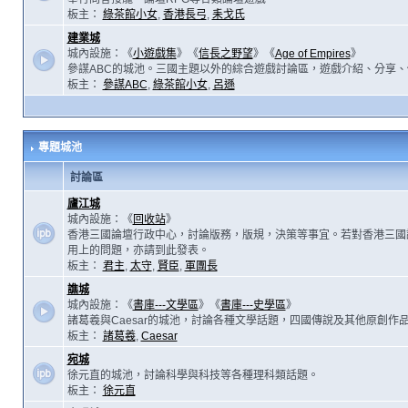
板主：
綠茶館小女
,
香港長弓
,
耒戈氏
建業城
城內設施：《
小遊戲集
》《
信長之野望
》《
Age of Empires
》
參謀ABC的城池。三國主題以外的綜合遊戲討論區，遊戲介紹、分享、
板主：
參謀ABC
,
綠茶館小女
,
呂遜
專題城池
討論區
廬江城
城內設施：《
回收站
》
香港三國論壇行政中心，討論版務，版規，決策等事宜。若對香港三國
用上的問題，亦請到此發表。
板主：
君主
,
太守
,
賢臣
,
軍團長
譙城
城內設施：《
書庫---文學區
》《
書庫---史學區
》
諸葛羲與Caesar的城池，討論各種文學話題，四國傳說及其他原創作
板主：
諸葛羲
,
Caesar
宛城
徐元直的城池，討論科學與科技等各種理科類話題。
板主：
徐元直