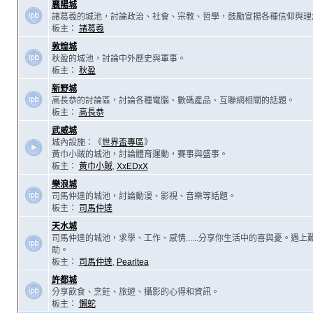
襄陽城
諸葛羲的城池，討論政治、社會、宗教、哲學，鼓勵宣揚各種信仰與理
板主：
諸葛羲
敦煌城
秋盈的城池，討論中外歷史與軍事。
板主：
秋盈
新野城
高長恭的討論區，討論各種電腦、數碼產品、互聯網相關的話題。
板主：
高長恭
武威城
城內設施：《
世界盃專區
》
黃巾小賊的城池，討論體育運動，賽事與盛事。
板主：
黃巾小賊
,
XxEDxX
樂浪城
司馬仲達的城池，討論動漫、影視、音樂等話題。
板主：
司馬仲達
天水城
司馬仲達的城池，求學、工作、感情......分享你生活中的喜與憂。遇
助。
板主：
司馬仲達
,
Pearltea
許都城
分享飲食、烹飪、旅遊、攝影的心得和資訊。
板主：
懶蛇