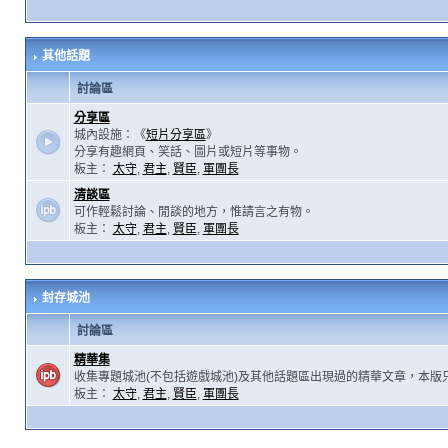
其他話題
討論區
分享區
城內設施：《
短片分享區
》
分享有趣網頁、笑話、圖片或短片等事物。
板主：
太守
,
君主
,
賢臣
,
軍團長
清談區
可作輕鬆討論、閒談的地方，惟請言之有物。
板主：
太守
,
君主
,
賢臣
,
軍團長
封存城池
討論區
精華集
收集專題城池(不包括遊戲城池)及其他話題區出現過的精華文章，本版
板主：
太守
,
君主
,
賢臣
,
軍團長