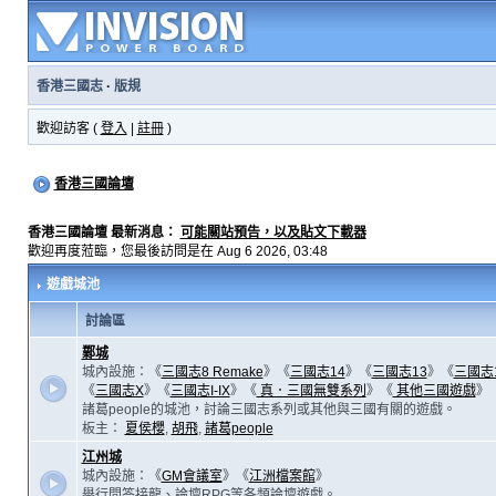
香港三國志
·
版規
歡迎訪客 (
登入
|
註冊
)
香港三國論壇
香港三國論壇 最新消息：
可能關站預告，以及貼文下載器
歡迎再度蒞臨，您最後訪問是在 Aug 6 2026, 03:48
遊戲城池
討論區
鄴城
城內設施：《
三國志8 Remake
》《
三國志14
》《
三國志13
》《
三國志
《
三國志X
》《
三國志I-IX
》《
真．三國無雙系列
》《
其他三國遊戲
》
諸葛people的城池，討論三國志系列或其他與三國有關的遊戲。
板主：
夏侯櫻
,
胡飛
,
諸葛people
江州城
城內設施：《
GM會議室
》《
江洲檔案館
》
舉行問答接龍、論壇RPG等各類論壇遊戲。