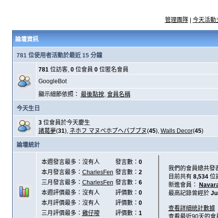
管理團隊
|
今天活動
論壇資訊
781 位使用者活動於最近 15 分鐘
781
位訪客,
0
位會員
0
位匿名會員
GoogleBot
顯示細節依照：
最後點按
,
會員名稱
今天生日
3
位會員於今天慶生
諸葛夢
(
31
),
ネホフ マヌベホプヘパブプヌ
(
45
),
Walls Decor
(
45
)
論壇統計
本週發言最多：沒有人
發言數：
0
我們的會員總共發
本月發言最多：
CharlesFen
發言數：
2
目前共有
8,534
位
三月發言最多：
CharlesFen
發言數：
6
新進會員：
Navar
本週評價最多：沒有人
評價數：
0
最高記錄曾經於
Ju
本月評價最多：沒有人
評價數：
0
查看詳細統計數據
三月評價最多：
雞仔嘜
評價數：
1
查看最近90天的會