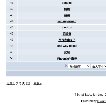
41
donaldli
42
鮑鮑
43
胡飛
44
iamsuperman
45
coolxo
46
劉雄偉
47
西行寺幽々子
48
one way ticket
49
武襄
50
Phoenix@南海
以
分頁：
(17)
[1]
2
3
...
最後 »
[ Script Execution time:
Powered by
Invisi