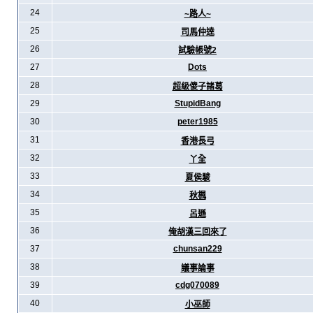
24
~路人~
25
司馬仲達
26
試驗帳號2
27
Dots
28
超級傻子諸葛
29
StupidBang
30
peter1985
31
香港長弓
32
丫全
33
夏侯駿
34
秋楓
35
呂遜
36
俺胡漢三回來了
37
chunsan229
38
議事論事
39
cdg070089
40
小巫師