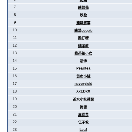
阿暪
7
諸葛羲
8
秋盈
9
龍驤將軍
10
諸葛people
11
雞仔嘜
12
魏孝政
13
綠茶館小女
14
悲慘
15
Pearltea
16
黃巾小賊
17
neveryield
18
XxEDxX
19
茶水小妹蘋兒
20
拖雷
21
高長恭
22
伍子攸
23
Leaf