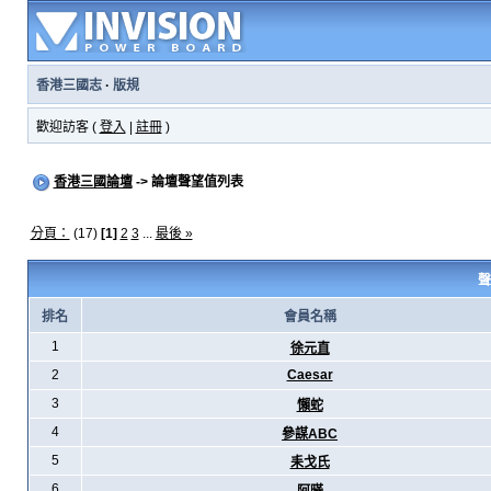
香港三國志
·
版規
歡迎訪客 (
登入
|
註冊
)
香港三國論壇
-> 論壇聲望值列表
分頁：
(17)
[1]
2
3
...
最後 »
聲
排名
會員名稱
1
徐元直
2
Caesar
3
懶蛇
4
參謀ABC
5
耒戈氏
6