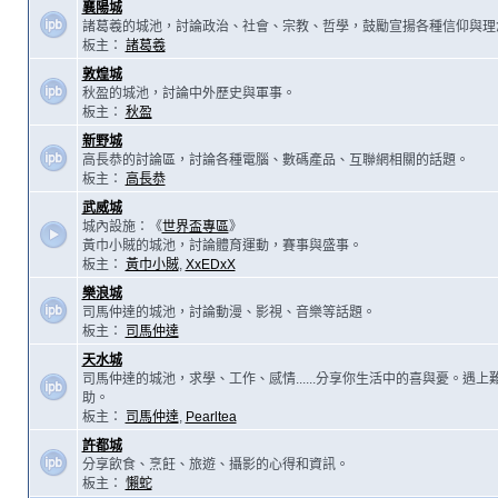
襄陽城
諸葛羲的城池，討論政治、社會、宗教、哲學，鼓勵宣揚各種信仰與理
板主：
諸葛羲
敦煌城
秋盈的城池，討論中外歷史與軍事。
板主：
秋盈
新野城
高長恭的討論區，討論各種電腦、數碼產品、互聯網相關的話題。
板主：
高長恭
武威城
城內設施：《
世界盃專區
》
黃巾小賊的城池，討論體育運動，賽事與盛事。
板主：
黃巾小賊
,
XxEDxX
樂浪城
司馬仲達的城池，討論動漫、影視、音樂等話題。
板主：
司馬仲達
天水城
司馬仲達的城池，求學、工作、感情......分享你生活中的喜與憂。遇
助。
板主：
司馬仲達
,
Pearltea
許都城
分享飲食、烹飪、旅遊、攝影的心得和資訊。
板主：
懶蛇