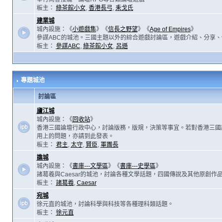
板主：
綠茶館小女
,
香港長弓
,
耒戈氏
建業城
城內設施：《
小遊戲集
》《
信長之野望
》《
Age of Empires
》
參謀ABC的城池。三國主題以外的綜合遊戲討論區，遊戲介紹、分享、
板主：
參謀ABC
,
綠茶館小女
,
呂遜
專題城池
討論區
廬江城
城內設施：《
回收站
》
香港三國論壇行政中心，討論版務，版規，決策等事宜。若對香港三國
用上的問題，亦請到此發表。
板主：
君主
,
太守
,
賢臣
,
軍團長
譙城
城內設施：《
書庫---文學區
》《
書庫---史學區
》
諸葛羲與Caesar的城池，討論各種文學話題，四國傳說及其他原創作
板主：
諸葛羲
,
Caesar
宛城
徐元直的城池，討論科學與科技等各種理科類話題。
板主：
徐元直