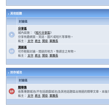
其他話題
討論區
分享區
城內設施：《
短片分享區
》
分享有趣網頁、笑話、圖片或短片等事物。
板主：
太守
,
君主
,
賢臣
,
軍團長
清談區
可作輕鬆討論、閒談的地方，惟請言之有物。
板主：
太守
,
君主
,
賢臣
,
軍團長
封存城池
討論區
精華集
收集專題城池(不包括遊戲城池)及其他話題區出現過的精華文章，本版
板主：
太守
,
君主
,
賢臣
,
軍團長