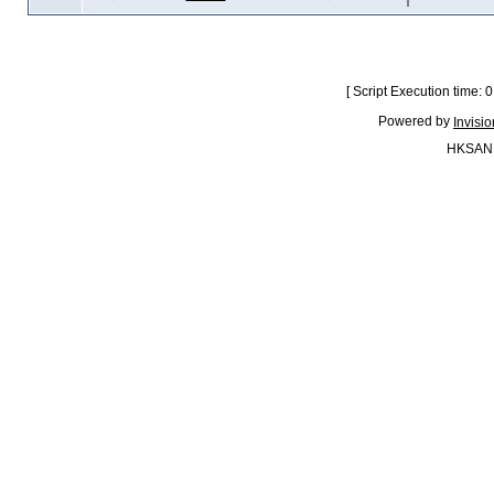
[ Script Execution time:
Powered by
Invisi
HKSAN.