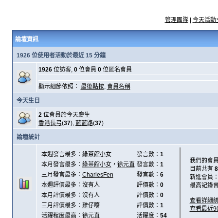
管理團隊
|
今天活動
論壇資訊
1926 位使用者活動於最近 15 分鐘
1926
位訪客,
0
位會員
0
位匿名會員
顯示細節依照：
最後點按
,
會員名稱
今天生日
2
位會員於今天慶生
香港長弓
(
37
),
藍藍路
(
37
)
論壇統計
本週發言最多：
綠茶館小女
發言數：
1
我們的會
本月發言最多：
綠茶館小女
，
徐元直
發言數：
1
目前共有
8
三月發言最多：
CharlesFen
發言數：
6
新進會員
本週評價最多：沒有人
評價數：
0
最高記錄
本月評價最多：沒有人
評價數：
0
查看詳細
三月評價最多：
雞仔嘜
評價數：
1
查看最近9
活躍程度最高：
徐元直
活躍度：
54