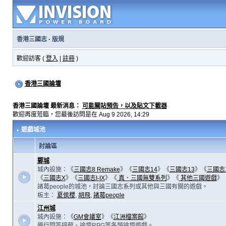
香港三國志
·
版規
歡迎訪客 (
登入
|
註冊
)
香港三國論壇
香港三國論壇 最新消息：
可能關站預告，以及貼文下載器
歡迎再度蒞臨，您最後訪問是在 Aug 9 2026, 14:29
遊戲城池
討論區
鄴城
城內設施：《
三國志8 Remake
》《
三國志14
》《
三國志13
》《
三國志
《
三國志X
》《
三國志I-IX
》《
真．三國無雙系列
》《
其他三國遊戲
》
諸葛people的城池，討論三國志系列或其他與三國有關的遊戲。
板主：
夏侯櫻
,
胡飛
,
諸葛people
江州城
城內設施：《
GM會議室
》《
江洲檔案館
》
舉行問答接龍、論壇RPG等各類論壇遊戲。