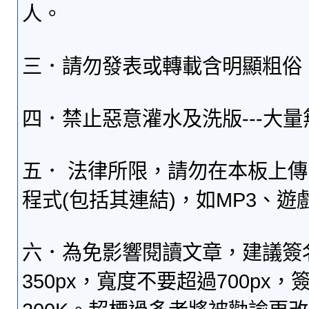
人。
三．請勿發表或轉載含明顯粗俗
四．禁止惡意灌水及洗版---大
五． 法律所限，請勿在本板上
程式(包括其連結)，如MP3、遊
六．為免影響閱讀文章，建議簽
350px，寬度不要超過700p