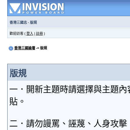
香港三國志
·
版規
歡迎訪客 (
登入
|
註冊
)
香港三國論壇
-> 版規
版規
一．開新主題時請選擇與主題內
貼。
二．請勿謾罵、誣蔑、人身攻擊