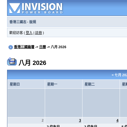
香港三國志
·
版規
歡迎訪客 (
登入
|
註冊
)
香港三國論壇
->
日曆
-> 八月 2026
八月 2026
<
七月 20
星期日
星期一
星期二
星
2
3
4