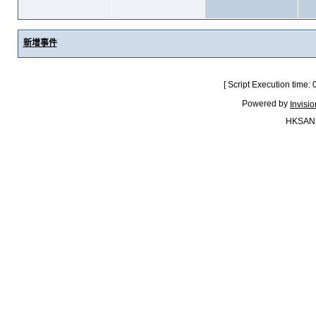
新增事件
[ Script Execution time:
Powered by
Invisi
HKSAN.