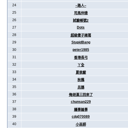
24
~路人~
25
司馬仲達
26
試驗帳號2
27
Dots
28
超級傻子諸葛
29
StupidBang
30
peter1985
31
香港長弓
32
丫全
33
夏侯駿
34
秋楓
35
呂遜
36
俺胡漢三回來了
37
chunsan229
38
議事論事
39
cdg070089
40
小巫師