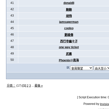
41
donaldli
42
鮑鮑
43
胡飛
44
iamsuperman
45
coolxo
46
劉雄偉
47
西行寺幽々子
48
one way ticket
49
武襄
50
Phoenix@南海
以
分頁：
(17)
[1]
2
3
...
最後 »
[ Script Execution time:
Powered by
Invisi