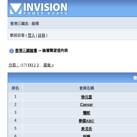
香港三國志
·
版規
歡迎訪客 (
登入
|
註冊
)
香港三國論壇
-> 論壇聲望值列表
分頁：
(17)
[1]
2
3
...
最後 »
聲
排名
會員名稱
1
徐元直
2
Caesar
3
懶蛇
4
參謀ABC
5
耒戈氏
6