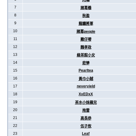
阿暪
7
諸葛羲
8
秋盈
9
龍驤將軍
10
諸葛people
11
雞仔嘜
12
魏孝政
13
綠茶館小女
14
悲慘
15
Pearltea
16
黃巾小賊
17
neveryield
18
XxEDxX
19
茶水小妹蘋兒
20
拖雷
21
高長恭
22
伍子攸
23
Leaf