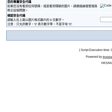
您的專屬安全代碼
如果您沒有看到任何號碼，或是看到殘破的圖片，請連絡論壇管理員
修正這個問題。
確認安全代碼
請輸入在上面以圖片格式顯示的 6 位數字。
注意：只允許數字，'0' 表示數字零，不是字母 'O'.
[ Script Execution time:
Powered by
Invisi
HKSAN.