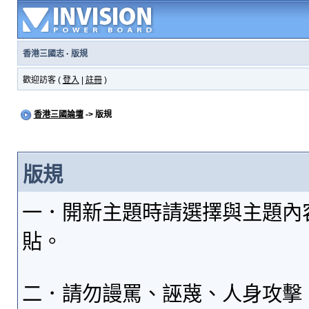
香港三國志
·
版規
歡迎訪客 (
登入
|
註冊
)
香港三國論壇
-> 版規
版規
一．開新主題時請選擇與主題內
貼。
二．請勿謾罵、誣蔑、人身攻擊