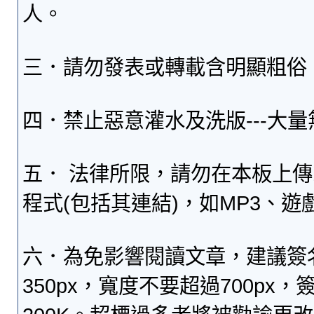
人。
三．請勿發表或轉載含明顯粗俗
四．禁止惡意灌水及洗版---大
五． 法律所限，請勿在本板上
程式(包括其連結)，如MP3、遊
六．為免影響閱讀文章，建議簽
350px，寬度不要超過700p