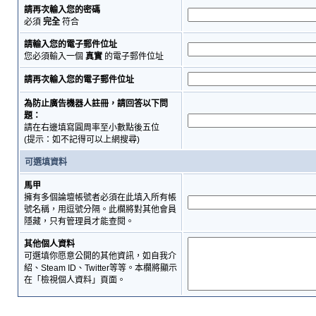
請再次輸入您的密碼
必須
完全
符合
請輸入您的電子郵件位址
您必須輸入一個
真實
的電子郵件位址
請再次輸入您的電子郵件位址
為防止廣告機器人註冊，請回答以下問
題：
請在右邊填寫圓周率至小數點後五位
(提示：如不記得可以上網搜尋)
可選填資料
馬甲
擁有多個論壇帳號者必須在此填入所有帳
號名稱，用逗號分隔。此欄將對其他會員
隱藏，只有管理員才能查閱。
其他個人資料
可選填你愿意公開的其他資訊，如自我介
紹、Steam ID、Twitter等等。本欄將顯示
在「檢視個人資料」頁面。