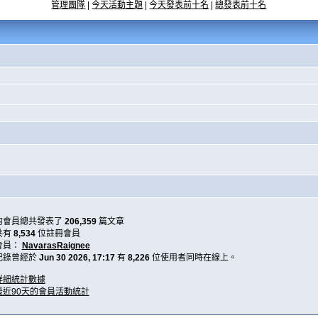
管理團隊
|
今天活動主題
|
今天發表前十名
|
總發表前十名
的會員總共發表了
206,359
篇文章
共有
8,534
位註冊會員
會員：
NavarasRaignee
記錄曾經於
Jun 30 2026, 17:17
有
8,226
位使用者同時在線上。
詳細統計數據
最近90天的會員活動統計