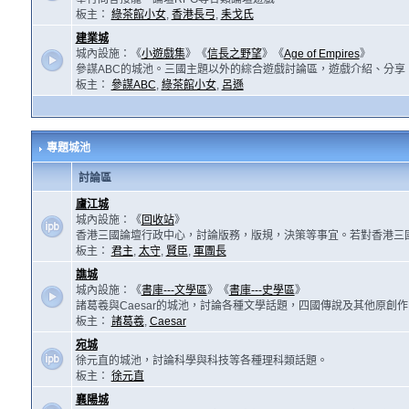
板主：
綠茶館小女
,
香港長弓
,
耒戈氏
建業城
城內設施：《
小遊戲集
》《
信長之野望
》《
Age of Empires
》
參謀ABC的城池。三國主題以外的綜合遊戲討論區，遊戲介紹、分享
板主：
參謀ABC
,
綠茶館小女
,
呂遜
專題城池
討論區
廬江城
城內設施：《
回收站
》
香港三國論壇行政中心，討論版務，版規，決策等事宜。若對香港三
板主：
君主
,
太守
,
賢臣
,
軍團長
譙城
城內設施：《
書庫---文學區
》《
書庫---史學區
》
諸葛羲與Caesar的城池，討論各種文學話題，四國傳說及其他原創
板主：
諸葛羲
,
Caesar
宛城
徐元直的城池，討論科學與科技等各種理科類話題。
板主：
徐元直
襄陽城