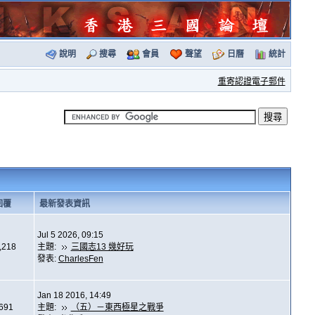
說明
搜尋
會員
聲望
日曆
統計
重寄認證電子郵件
回覆
最新發表資訊
Jul 5 2026, 09:15
,218
主題:
三國志13 幾好玩
發表:
CharlesFen
Jan 18 2016, 14:49
,691
主題:
（五）－東西極星之戰爭