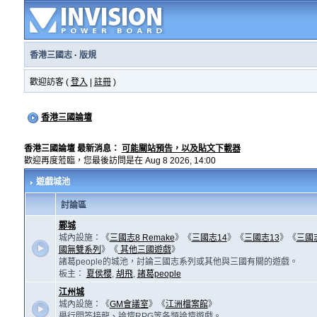
香港三國志
·
版規
歡迎訪客 (
登入
|
註冊
)
香港三國論壇
香港三國論壇 最新消息：
可能關站預告，以及貼文下載器
歡迎再度蒞臨，您最後訪問是在 Aug 8 2026, 14:00
遊戲城池
討論區
鄴城
城內設施：《
三國志8 Remake
》《
三國志14
》《
三國志13
》《
三國
國無雙系列
》《
其他三國遊戲
》
諸葛people的城池，討論三國志系列或其他與三國有關的遊戲。
板主：
夏侯櫻
,
胡飛
,
諸葛people
江州城
城內設施：《
GM會議室
》《
江洲檔案館
》
舉行問答接龍、論壇RPG等各類論壇遊戲。