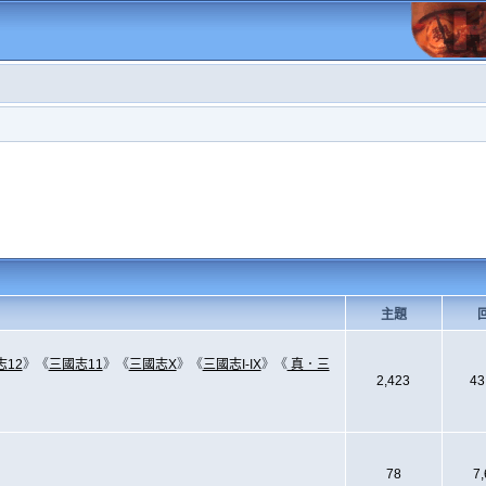
主題
志12
》《
三國志11
》《
三國志X
》《
三國志I-IX
》《
真．三
2,423
43
78
7