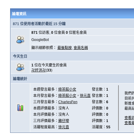
論壇資訊
871 位使用者活動於最近 15 分鐘
871
位訪客,
0
位會員
0
位匿名會員
GoogleBot
顯示細節依照：
最後點按
,
會員名稱
今天生日
1
位在今天慶生的會員
卍奸洪卍
(
33
)
論壇統計
本週發言最多：
綠茶館小女
發言數：
1
我們
本月發言最多：
綠茶館小女
，
徐元直
發言數：
1
目前
三月發言最多：
CharlesFen
發言數：
6
新進
本週評價最多：沒有人
評價數：
0
最高
本月評價最多：沒有人
評價數：
0
查看
三月評價最多：
雞仔嘜
評價數：
1
查看
活躍程度最高：
徐元直
活躍度：
55