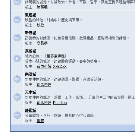
諸葛羲的城池，討論政治、社會、宗教、哲學，鼓勵宣揚各種信仰與
板主：
諸葛羲
敦煌城
秋盈的城池，討論中外歷史與軍事。
板主：
秋盈
新野城
高長恭的討論區，討論各種電腦、數碼產品、互聯網相關的話題。
板主：
高長恭
武威城
城內設施：《
世界盃專區
》
黃巾小賊的城池，討論體育運動，賽事與盛事。
板主：
黃巾小賊
,
XxEDxX
樂浪城
司馬仲達的城池，討論動漫、影視、音樂等話題。
板主：
司馬仲達
天水城
司馬仲達的城池，求學、工作、感情......分享你生活中的喜與憂。
板主：
司馬仲達
,
Pearltea
許都城
分享飲食、烹飪、旅遊、攝影的心得和資訊。
板主：
懶蛇