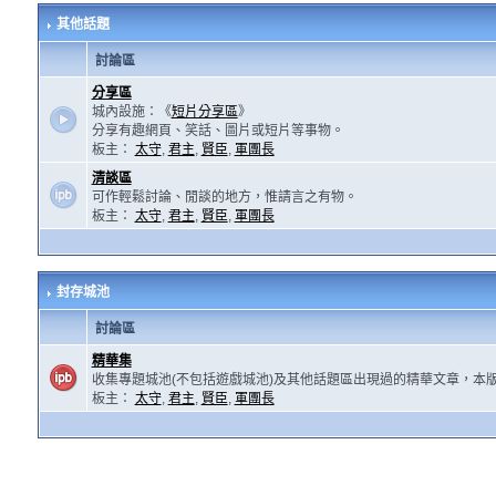
其他話題
討論區
分享區
城內設施：《
短片分享區
》
分享有趣網頁、笑話、圖片或短片等事物。
板主：
太守
,
君主
,
賢臣
,
軍團長
清談區
可作輕鬆討論、閒談的地方，惟請言之有物。
板主：
太守
,
君主
,
賢臣
,
軍團長
封存城池
討論區
精華集
收集專題城池(不包括遊戲城池)及其他話題區出現過的精華文章，本
板主：
太守
,
君主
,
賢臣
,
軍團長