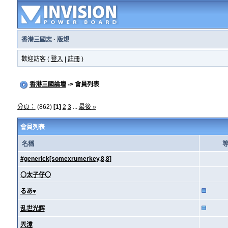
香港三國志
·
版規
歡迎訪客 (
登入
|
註冊
)
香港三國論壇
-> 會員列表
分頁：
(862)
[1]
2
3
...
最後 »
會員列表
名稱
#generick[somexrumerkey,8,8]
〇太子仔〇
るあ♥
乱世光辉
兲漟