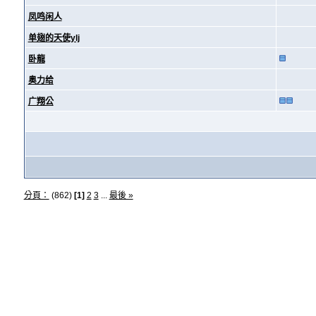
凤鸣闲人
单翅的天使ylj
卧龍
奥力给
广翔公
分頁：
(862)
[1]
2
3
...
最後 »