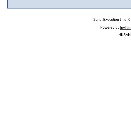
[ Script Execution time:
Powered by
Invisi
HKSAN.