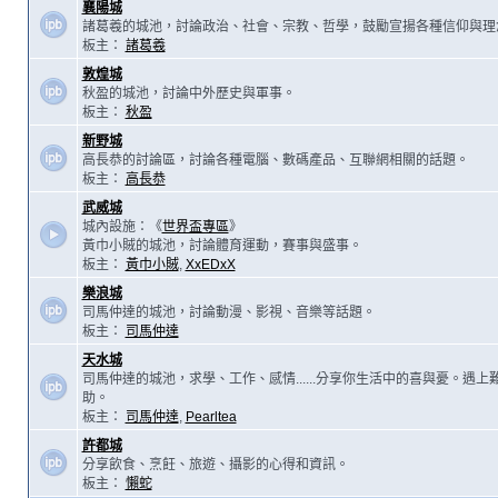
襄陽城
諸葛羲的城池，討論政治、社會、宗教、哲學，鼓勵宣揚各種信仰與理
板主：
諸葛羲
敦煌城
秋盈的城池，討論中外歷史與軍事。
板主：
秋盈
新野城
高長恭的討論區，討論各種電腦、數碼產品、互聯網相關的話題。
板主：
高長恭
武威城
城內設施：《
世界盃專區
》
黃巾小賊的城池，討論體育運動，賽事與盛事。
板主：
黃巾小賊
,
XxEDxX
樂浪城
司馬仲達的城池，討論動漫、影視、音樂等話題。
板主：
司馬仲達
天水城
司馬仲達的城池，求學、工作、感情......分享你生活中的喜與憂。遇
助。
板主：
司馬仲達
,
Pearltea
許都城
分享飲食、烹飪、旅遊、攝影的心得和資訊。
板主：
懶蛇