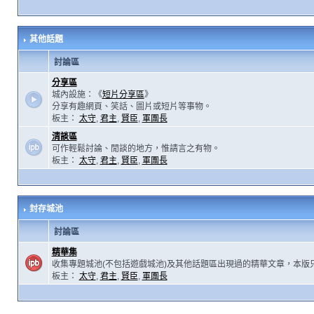
其他話題
討論區
分享區
城內設施：《
短片分享區
》
分享有趣網頁、笑話、圖片或短片等事物。
板主：
太守
,
君主
,
賢臣
,
軍團長
清談區
可作輕鬆討論、閒談的地方，惟請言之有物。
板主：
太守
,
君主
,
賢臣
,
軍團長
封存城池
討論區
精華集
收集專題城池(不包括遊戲城池)及其他話題區出現過的精華文章，本版
板主：
太守
,
君主
,
賢臣
,
軍團長