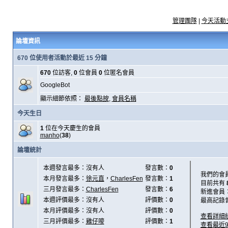
管理團隊
|
今天活動
論壇資訊
670 位使用者活動於最近 15 分鐘
670
位訪客,
0
位會員
0
位匿名會員
GoogleBot
顯示細節依照：
最後點按
,
會員名稱
今天生日
1
位在今天慶生的會員
manho
(
38
)
論壇統計
本週發言最多：沒有人
發言數：
0
我們的會
本月發言最多：
徐元直
，
CharlesFen
發言數：
1
目前共有
三月發言最多：
CharlesFen
發言數：
6
新進會員
本週評價最多：沒有人
評價數：
0
最高記錄
本月評價最多：沒有人
評價數：
0
查看詳細
三月評價最多：
雞仔嘜
評價數：
1
查看最近