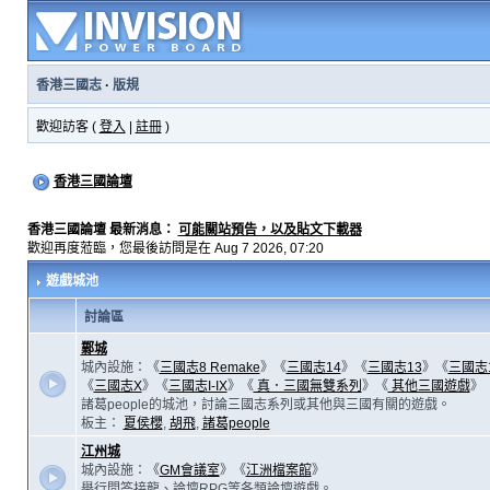
香港三國志
·
版規
歡迎訪客 (
登入
|
註冊
)
香港三國論壇
香港三國論壇 最新消息：
可能關站預告，以及貼文下載器
歡迎再度蒞臨，您最後訪問是在 Aug 7 2026, 07:20
遊戲城池
討論區
鄴城
城內設施：《
三國志8 Remake
》《
三國志14
》《
三國志13
》《
三國志
《
三國志X
》《
三國志I-IX
》《
真．三國無雙系列
》《
其他三國遊戲
》
諸葛people的城池，討論三國志系列或其他與三國有關的遊戲。
板主：
夏侯櫻
,
胡飛
,
諸葛people
江州城
城內設施：《
GM會議室
》《
江洲檔案館
》
舉行問答接龍、論壇RPG等各類論壇遊戲。