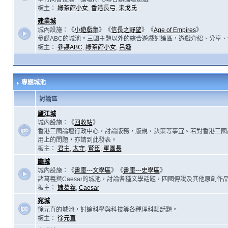
板主：
綠茶館小女
,
香港長弓
,
耒戈氏
建業城
城內設施：《
小遊戲集
》《
信長之野望
》《
Age of Empires
》
參謀ABC的城池。三國主題以外的綜合遊戲討論區，遊戲介紹、分享、
板主：
參謀ABC
,
綠茶館小女
,
呂遜
專題城池
討論區
廬江城
城內設施：《
回收站
》
香港三國論壇行政中心，討論版務，版規，決策等事宜。若對香港三國
用上的問題，亦請到此發表。
板主：
君主
,
太守
,
賢臣
,
軍團長
譙城
城內設施：《
書庫---文學區
》《
書庫---史學區
》
諸葛羲與Caesar的城池，討論各種文學話題，四國傳說及其他原創作
板主：
諸葛羲
,
Caesar
宛城
徐元直的城池，討論科學與科技等各種理科類話題。
板主：
徐元直