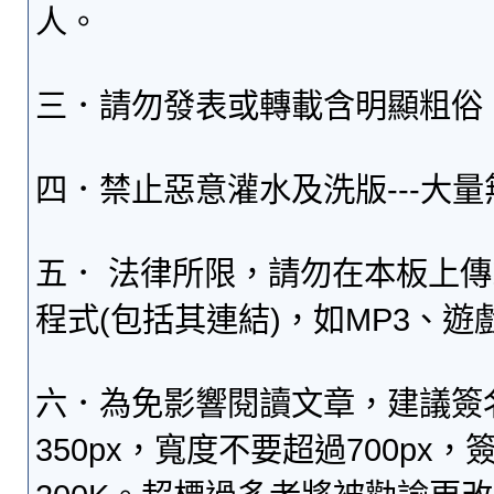
人。
三．請勿發表或轉載含明顯粗俗
四．禁止惡意灌水及洗版---大
五． 法律所限，請勿在本板上
程式(包括其連結)，如MP3、遊
六．為免影響閱讀文章，建議簽
350px，寬度不要超過700p