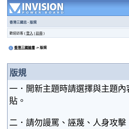
香港三國志
·
版規
歡迎訪客 (
登入
|
註冊
)
香港三國論壇
-> 版規
版規
一．開新主題時請選擇與主題內
貼。
二．請勿謾罵、誣蔑、人身攻擊