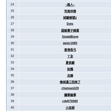
24
~路人~
25
司馬仲達
26
試驗帳號2
27
Dots
28
超級傻子諸葛
29
StupidBang
30
peter1985
31
香港長弓
32
丫全
33
夏侯駿
34
秋楓
35
呂遜
36
俺胡漢三回來了
37
chunsan229
38
議事論事
39
cdg070089
40
小巫師