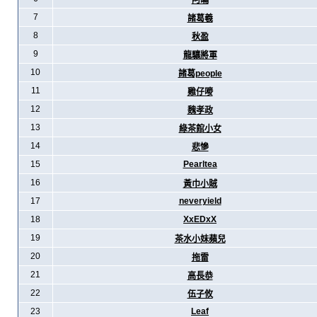
阿暪
7
諸葛羲
8
秋盈
9
龍驤將軍
10
諸葛people
11
雞仔嘜
12
魏孝政
13
綠茶館小女
14
悲慘
15
Pearltea
16
黃巾小賊
17
neveryield
18
XxEDxX
19
茶水小妹蘋兒
20
拖雷
21
高長恭
22
伍子攸
23
Leaf