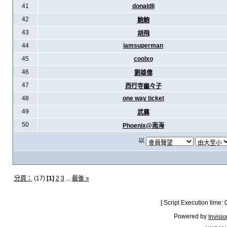
41
donaldli
42
鮑鮑
43
胡飛
44
iamsuperman
45
coolxo
46
劉雄偉
47
西行寺幽々子
48
one way ticket
49
武襄
50
Phoenix@南海
以
分頁：
(17)
[1]
2
3
...
最後 »
[ Script Execution time:
Powered by
Invisi