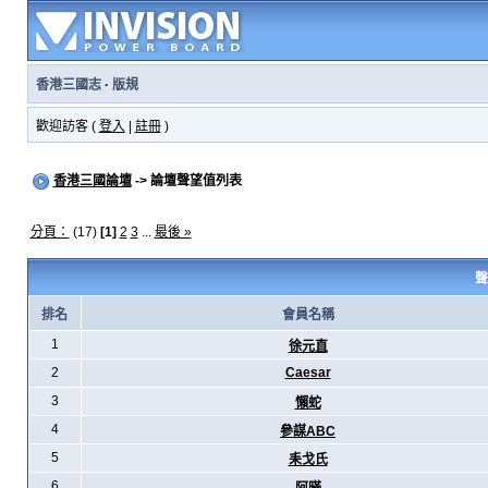
香港三國志
·
版規
歡迎訪客 (
登入
|
註冊
)
香港三國論壇
-> 論壇聲望值列表
分頁：
(17)
[1]
2
3
...
最後 »
聲
排名
會員名稱
1
徐元直
2
Caesar
3
懶蛇
4
參謀ABC
5
耒戈氏
6